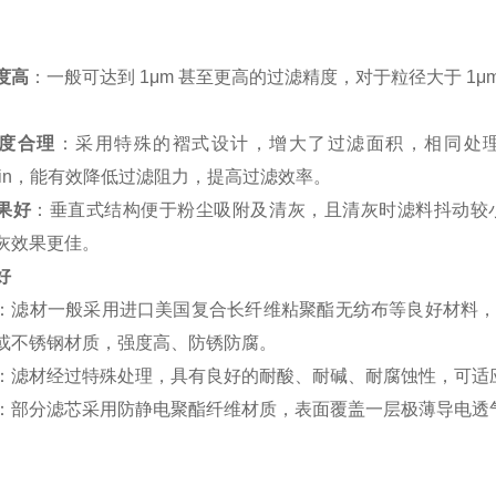
度高
：一般可达到 1μm 甚至更高的过滤精度，对于粒径大于 1μm
。
度合理
：采用特殊的褶式设计，增大了过滤面积，相同处理风
/min，能有效降低过滤阻力，提高过滤效率。
果好
：垂直式结构便于粉尘吸附及清灰，且清灰时滤料抖动较
灰效果更佳。
好
：滤材一般采用进口美国复合长纤维粘聚酯无纺布等良好材料
或不锈钢材质，强度高、防锈防腐。
：滤材经过特殊处理，具有良好的耐酸、耐碱、耐腐蚀性，可适
：部分滤芯采用防静电聚酯纤维材质，表面覆盖一层极薄导电透