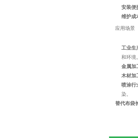
安装便
维护成
应用场景
工业生
和环境
金属加
木材加
喷涂行
染。
替代布袋长