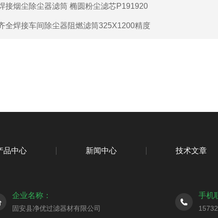
焊接烟尘除尘器滤筒 椭圆粉尘滤芯P191920
齐全焊接车间除尘器阻燃滤筒325X1200精度
产品中心
新闻中心
技术文章
企业名称：
手机
固安县净优过滤器材有限公司
1573