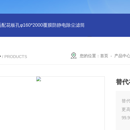
适配花板孔φ160*2000覆膜防静电除尘滤筒
PU注胶 花板孔φ15
心
您的位置：
首页
-
产品中
/ PRODUCTS
替代
替代
更高
99