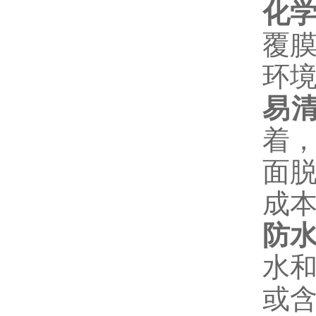
化
覆
环
易
着
面
成
防
水
或