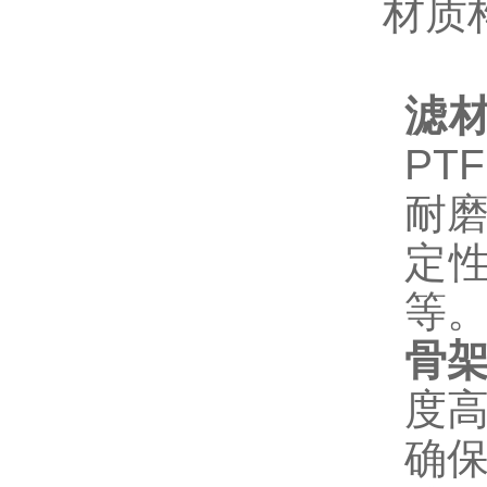
材质
滤
PT
耐磨
定
等
骨
度
确