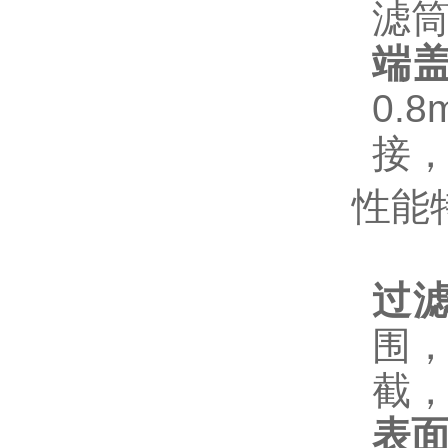
滤
端
0.
接
性能
过
围，
截，
表