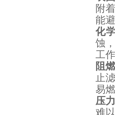
附
能
化
蚀
工
阻
止
易
压
难