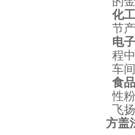
的
化
节
电
程
车
食
性
飞扬
方盖