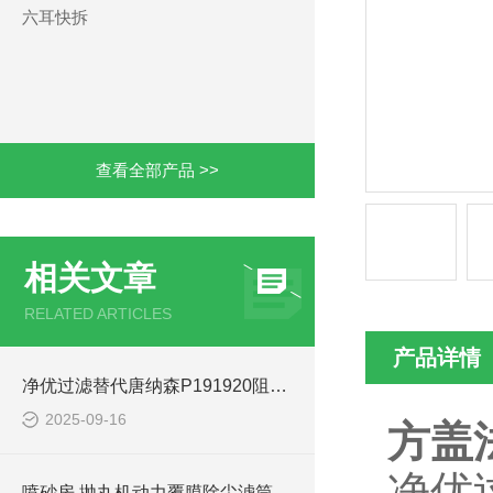
六耳快拆
查看全部产品 >>
相关文章
RELATED ARTICLES
产品详情
净优过滤替代唐纳森P191920阻燃椭圆除尘滤筒
2025-09-16
方盖
净优
喷砂房 抛丸机动力覆膜除尘滤筒 助理环保达标