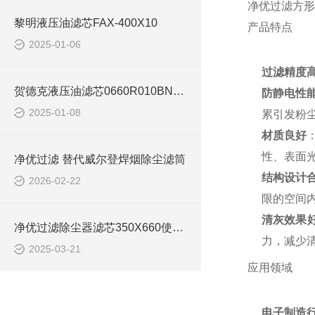
净优过滤方形
黎明液压油滤芯FAX-400X10
产品特点
2025-01-06
过滤精度
贺德克液压油滤芯0660R010BN4HC
防静电性
2025-01-08
累引发粉
材质良好
性、表面光
净优过滤 替代威尔登焊烟除尘滤筒
结构设计
2026-02-22
限的空间内
清灰效果
净优过滤除尘器滤芯350X660使用说明
力，减少
2025-03-21
应用领域
电子制造