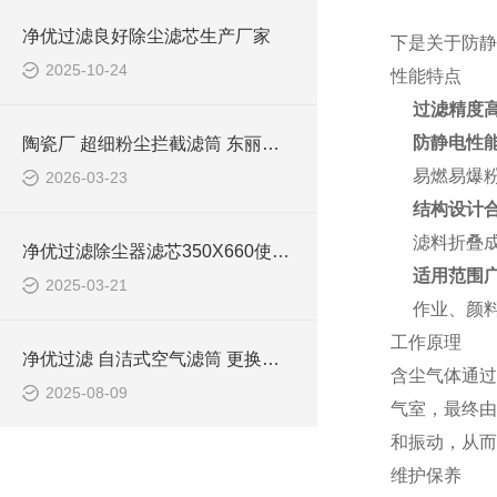
净优过滤良好除尘滤芯生产厂家
下是关于防静电
2025-10-24
性能特点
过滤精度
防静电性
陶瓷厂 超细粉尘拦截滤筒 东丽覆膜滤材
易燃易爆
2026-03-23
结构设计
滤料折叠
净优过滤除尘器滤芯350X660使用说明
适用范围
2025-03-21
作业、颜
工作原理
净优过滤 自洁式空气滤筒 更换注意事项
含尘气体通过
2025-08-09
气室，最终由
和振动，从而
维护保养