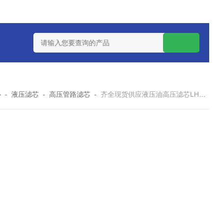
7*500防静电除尘滤芯
电焊车间 六耳快拆除尘滤筒 环保排放达
心
-
液压滤芯
-
高压管路滤芯
-
齐全现货供应液压油高压滤芯LH0240D010BN/HC