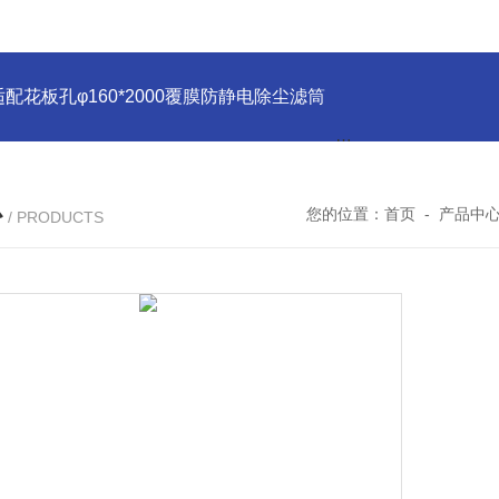
适配花板孔φ160*2000覆膜防静电除尘滤筒
PU注胶 花板孔φ15
心
您的位置：
首页
-
产品中
/ PRODUCTS