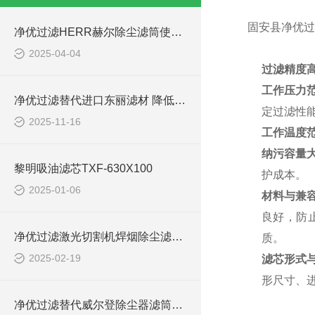
固安县净优过滤
净优过滤HERR赫尔除尘滤筒使用说明
2025-04-04
过滤精度
工作压力
净优过滤替代进口东丽滤材 降低环保成本
定过滤性
2025-11-16
工作温度
纳污容量
黎明吸油滤芯TXF-630X100
护成本。
2025-01-06
材料与兼
良好，防
净优过滤激光切割机焊烟除尘滤筒P190818简介
质。
2025-02-19
滤芯形式
形尺寸、
净优过滤替代威尔登除尘器滤筒优势