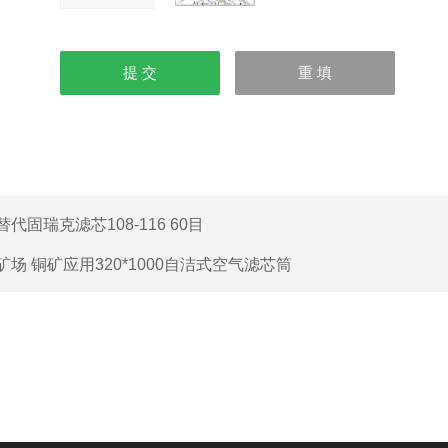
替代固瑞克滤芯108-116 60目
矿场 铜矿应用320*1000自洁式空气滤芯筒