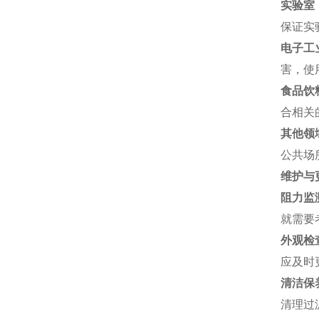
实验室
保证实
电子工
害，使
食品饮
合相关
其他领
公共场
维护与
阻力监
就需要
外观检
应及时
清洁保
清理过