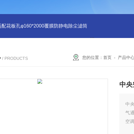
适配花板孔φ160*2000覆膜防静电除尘滤筒
PU注胶 花板孔φ15
心
您的位置：
首页
-
产品中
/ PRODUCTS
中央
中央
气
空