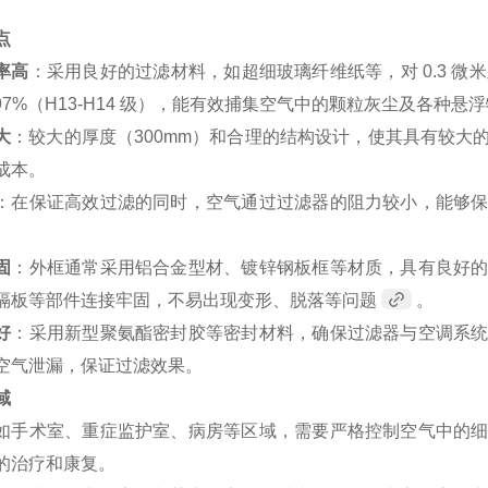
点
率高
：采用良好的过滤材料，如超细玻璃纤维纸等，对 0.3 微米
.97%（H13-H14 级），能有效捕集空气中的颗粒灰尘及各种悬
大
：较大的厚度（300mm）和合理的结构设计，使其具有较大
成本。
：在保证高效过滤的同时，空气通过过滤器的阻力较小，能够
固
：外框通常采用铝合金型材、镀锌钢板框等材质，具有良好
隔板等部件连接牢固，不易出现变形、脱落等问题
。
好
：采用新型聚氨酯密封胶等密封材料，确保过滤器与空调系
空气泄漏，保证过滤效果。
域
如手术室、重症监护室、病房等区域，需要严格控制空气中的
的治疗和康复。