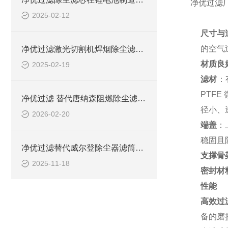
净优过滤厂
2025-02-12
尺寸与
的空气
净优过滤激光切割机焊烟除尘滤筒P190818简介
材质良
2025-02-19
滤材
：
PTF
净优过滤 替代唐纳森阻燃除尘滤筒效率
径小、
2026-02-20
端盖
：
稳固且
净优过滤替代威尔登除尘器滤筒优势
支撑骨
2025-11-18
密封材
性能
高效过
备的磨