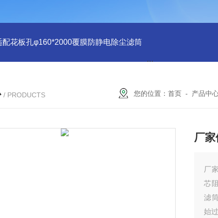
适配花板孔φ160*2000覆膜防静电除尘滤筒
PU注胶 花板孔φ15
心
您的位置：
首页
-
产品中
/ PRODUCTS
厂家
厂家
芯
滤
始