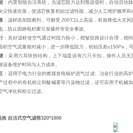
能
：内置智能自洁系统，当滤芯阻力达到预设值时，自动启动
灰尘快速吹落，使滤芯恢复初始过滤性能，减少人工维护频率和
靠
：滤材添加阻燃剂，可耐受 200℃以上高温，有效降低火灾风险
电，防止因静电积聚引发爆炸等安全事故。
行
：良好滤材使空气通过时阻力较小，褶皱纹路设计合理，褶
面积空气流量相对减小，进一步降低阻力，初始压差≤150Pa，
捷
：采用六耳快拆结构，上下端盖设有六只卡扣，操作人员无
省设备维护时间与人力成本。
泛
：适用于电力行业的燃煤发电锅炉进气过滤、冶金行业的高
产过程中的有机粉尘和酸碱雾等污染物过滤，还可应用于机械
空气净化和粉尘过滤。
效 自洁式空气滤筒320*1000