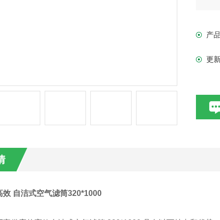
产
更
情
效 自洁式空气滤筒320*1000