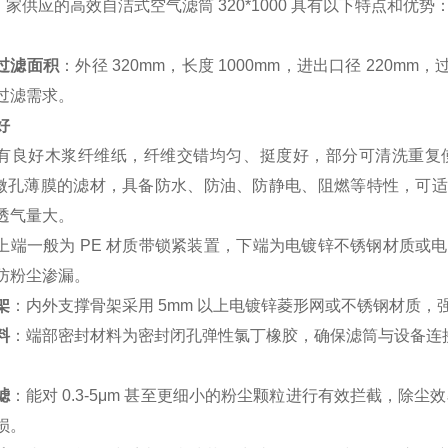
家供应的高效自洁式空气滤筒 320*1000 具有以下特点和优势
过滤面积
：外径 320mm，长度 1000mm，进出口径 220m
过滤需求。
好
有良好木浆纤维纸，纤维交错均匀、挺度好，部分可清洗重复
E 微孔薄膜的滤材，具备防水、防油、防静电、阻燃等特性，可适
透气量大。
上端一般为 PE 材质带锁紧装置，下端为电镀锌不锈钢材质或
防粉尘渗漏。
架
：内外支撑骨架采用 5mm 以上电镀锌菱形网或不锈钢材质
料
：端部密封材料为密封闭孔弹性氯丁橡胶，确保滤筒与设备连
滤
：能对 0.3-5μm 甚至更细小的粉尘颗粒进行有效拦截，除尘
损。