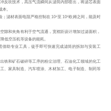
脉冲反吹技术，高压气流瞬间从滤筒内部喷出，将滤芯表面
成本。
；滤材表面电阻严格控制在 10⁴至 10⁸欧姆之间，能及时
间空隙和夹角有利于空气流通，宽褶距设计增加过滤面积，
可降低空压机等设备的能耗。
需借助专业工具，徒手即可快速完成滤筒的拆卸与安装工
炉出铁和矿石破碎等工序的粉尘治理、石油化工领域的化工
加工、家具制造、汽车喷涂、木材加工、电子制造、制药等