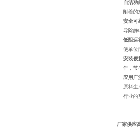
自洁功
附着的
安全可
导除静
低阻运
使单位
安装便
作，节
应用广
原料生
行业的
厂家供应高