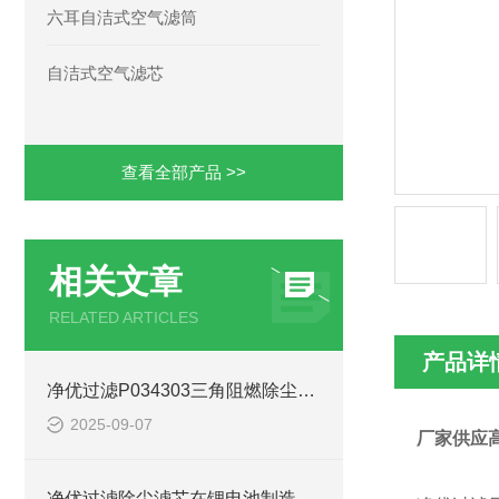
六耳自洁式空气滤筒
自洁式空气滤芯
查看全部产品 >>
相关文章
RELATED ARTICLES
产品详
净优过滤P034303三角阻燃除尘滤筒处理风量
2025-09-07
厂家供应高
净优过滤除尘滤芯在锂电池制造中的关键作用