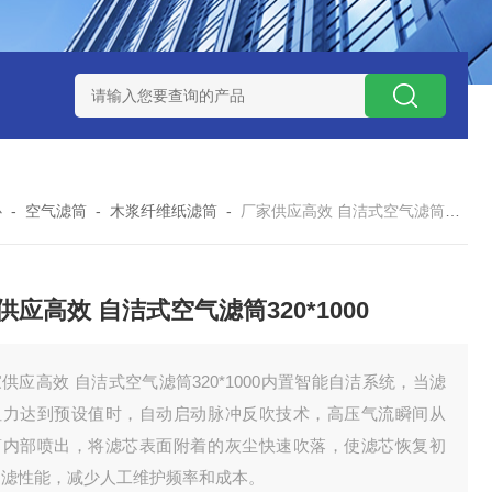
7*500防静电除尘滤芯
电焊车间 六耳快拆除尘滤筒 环保排放达
心
-
空气滤筒
-
木浆纤维纸滤筒
-
厂家供应高效 自洁式空气滤筒320*1000
供应高效 自洁式空气滤筒320*1000
供应高效 自洁式空气滤筒320*1000内置智能自洁系统，当滤
阻力达到预设值时，自动启动脉冲反吹技术，高压气流瞬间从
筒内部喷出，将滤芯表面附着的灰尘快速吹落，使滤芯恢复初
过滤性能，减少人工维护频率和成本。