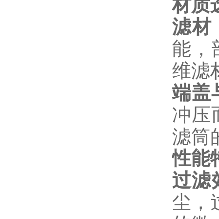
材质
滤材
能，
维滤
端盖
冲压
滤筒
性能
过滤
尘，