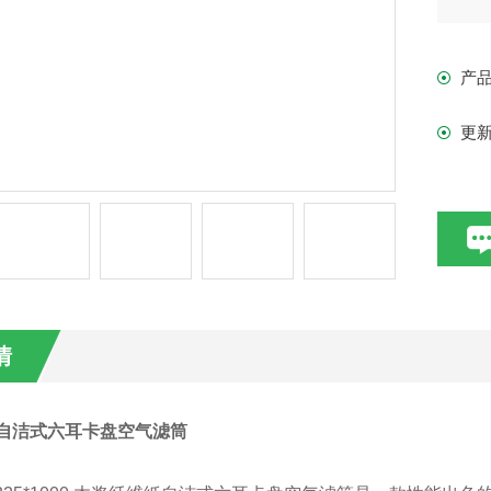
产
更
情
000自洁式六耳卡盘空气滤筒