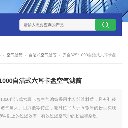
7*500防静电除尘滤芯
电焊车间 六耳快拆除尘滤筒 环保排放达
心
-
空气滤筒
-
自洁式空气滤芯
-
齐全325*1000自洁式六耳卡盘空气滤筒
5*1000自洁式六耳卡盘空气滤筒
5*1000自洁式六耳卡盘空气滤筒采用木浆纤维材质，具有孔径
、透气量大、阻力低等特点，能对粒径大于 5 微米的粉尘实现
.99% 以上的过滤效率，有效过滤空气中的粉尘和杂质。