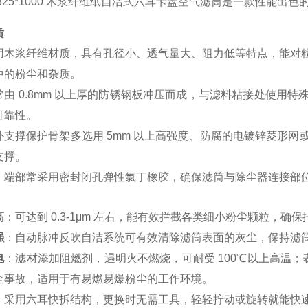
325*1000 木浆纤维纸自洁式六耳卡盘空气滤筒是一款性能
质
用木浆纤维材质，具有孔径小、透气量大、阻力低等特点，能对粒径大
中的粉尘和杂质。
常由 0.8mm 以上厚的防锈钢板冲压而成，与滤料粘接处使用
可靠性。
外支撑保护骨架多选用 5mm 以上高强度、防腐的电镀锌菱形
支撑。
：端部常采用密封闭孔弹性氯丁橡胶，确保滤筒与除尘器连接部
高
：可达到 0.3-1μm 左右，能有效拦截各类细小粉尘颗粒，
强
：自动脉冲反吹自洁系统可有效清除滤筒表面的灰尘，保持滤
电
：滤材添加阻燃剂，遇明火不燃烧，可耐受 100℃以上高温；表
全事故，适用于有易燃易爆粉尘的工作环境。
：采用六耳快拆结构，更换时无需工具，轻轻拧动或旋转就能快