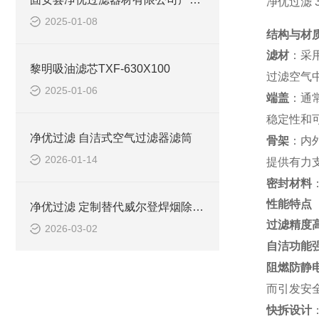
净优过滤 
2025-01-08
结构与材
滤材
：采
黎明吸油滤芯TXF-630X100
过滤空气
2025-01-06
端盖
：通
稳定性和
净优过滤 自洁式空气过滤器滤筒
骨架
：内
2026-01-14
提供有力
密封材料
性能特点
净优过滤 定制替代威尔登焊烟除尘滤筒
过滤精度
2026-03-02
自洁功能
阻燃防静
而引发安
快拆设计