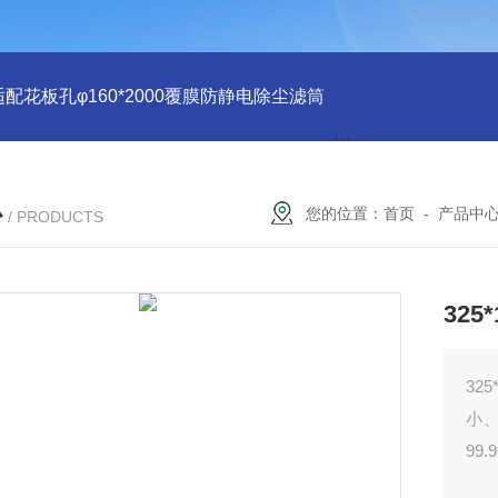
适配花板孔φ160*2000覆膜防静电除尘滤筒
PU注胶 花板孔φ15
心
您的位置：
首页
-
产品中
/ PRODUCTS
32
32
小
99