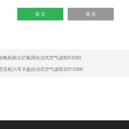
制氧机粉尘拦截用自洁式空气滤筒K3290
空压机六耳卡盘自洁式空气滤筒325*1000