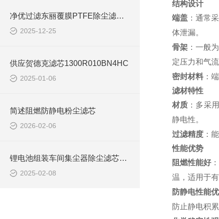
结构设计
净优过滤东丽覆膜PTFE除尘滤筒 规格齐全
端盖
：通常采
2025-12-25
体泄漏。
骨架
：一般为
定压力和气流
供应贺德克滤芯1300R010BN4HC
密封材料
：端
2025-01-06
滤材特性
材质
：多采用
简述阻燃防静电粉尘滤芯
静电性。
2026-02-06
过滤精度
：能
性能优势
锂电池组装车间集尘器除尘滤芯应用
阻燃性能好
：
2025-02-08
温，适用于有
防静电性能
防止静电积累