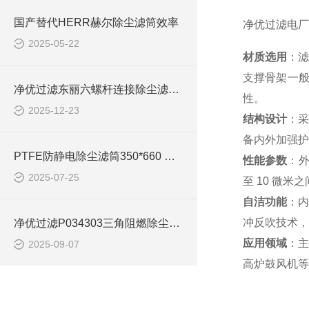
国产替代HERR赫尔除尘滤筒效率
净优过滤电厂
2025-05-22
材质选用
：滤
支撑骨架一
净优过滤东丽六螺杆连接除尘滤筒简介
性。
2025-12-23
结构设计
：采
备内外加强护
PTFE防静电除尘滤筒350*660 效率
性能参数
：外
2025-07-25
至 10 微米
自洁功能
：内
冲反吹技术，
净优过滤P034303三角阻燃除尘滤筒处理风量
应用领域
：主
2025-09-07
高炉鼓风机等