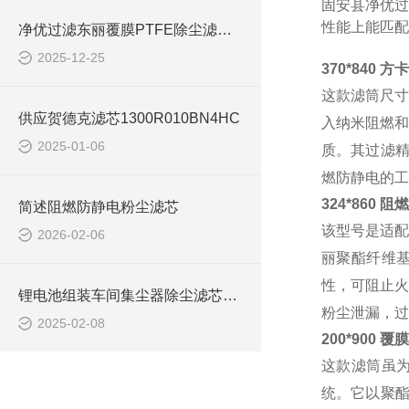
固安县净优过
性能上能匹配
净优过滤东丽覆膜PTFE除尘滤筒 规格齐全
2025-12-25
370*840 
这款滤筒尺寸
供应贺德克滤芯1300R010BN4HC
入纳米阻燃和
2025-01-06
质。其过滤精度
燃防静电的工
324*860 阻
简述阻燃防静电粉尘滤芯
该型号是适配
2026-02-06
丽聚酯纤维基
性，可阻止火
锂电池组装车间集尘器除尘滤芯应用
粉尘泄漏，过滤
2025-02-08
200*900 
这款滤筒虽为
统。它以聚酯