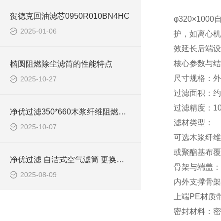
贺德克回油滤芯0950R010BN4HC
φ320×1
2025-01-06
护，如离心机
效延长后端设
核心参数与结
椭圆阻燃除尘滤筒的性能特点
尺寸规格‌：外
2025-10-27
过滤面积‌：
过滤精度‌：1
净优过滤350*660木浆纤维阻燃除尘滤筒过滤精度
滤材类型‌：
2025-10-07
可选木浆纤维
或聚酯基布覆
净优过滤 自洁式空气滤筒 更换注意事项
骨架与端盖‌：
2025-08-09
内外支撑骨架
上端PE材质
密封材料‌：