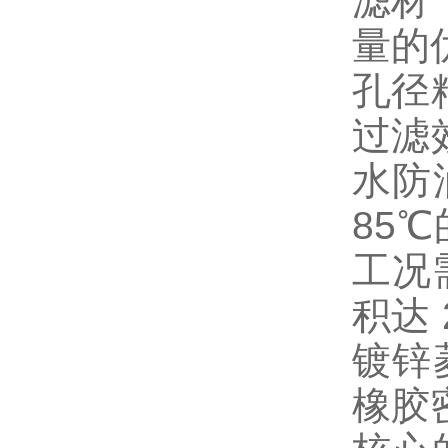
滤材
量的
孔径精
过滤效
水防
85
工况
积达
镀锌
橡胶