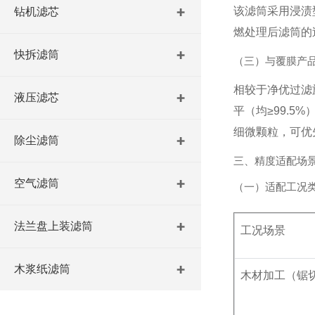
该滤筒采用浸渍
钻机滤芯
燃处理后滤筒的过
快拆滤筒
（三）与覆膜产
相较于净优过滤旗
液压滤芯
平（均≥99.
细微颗粒，可优先
除尘滤筒
三、精度适配场
空气滤筒
（一）适配工况
法兰盘上装滤筒
工况场景
木浆纸滤筒
木材加工（锯切 