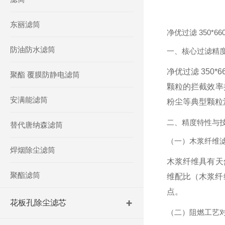
东丽滤筒
净优过滤 350*
防油防水滤筒
一、核心过滤精
净优过滤 350
聚酯 覆膜防静电滤筒
颗粒的拦截效率
安满能滤筒
粉尘等典型颗粒
二、精度特性与
替代唐纳森滤筒
（一）木浆纤维
焊烟除尘滤筒
木浆纤维具有天
聚酯滤筒
维配比（木浆纤
点。
花板孔除尘滤芯
（二）阻燃工艺