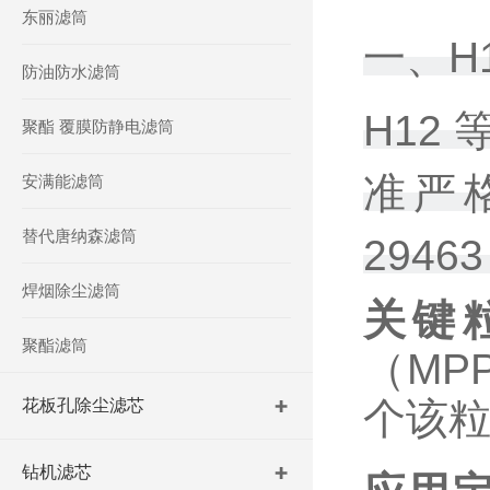
东丽滤筒
一、H
防油防水滤筒
H12
聚酯 覆膜防静电滤筒
准严
安满能滤筒
替代唐纳森滤筒
294
焊烟除尘滤筒
关键
聚酯滤筒
（MP
个该粒
花板孔除尘滤芯
钻机滤芯