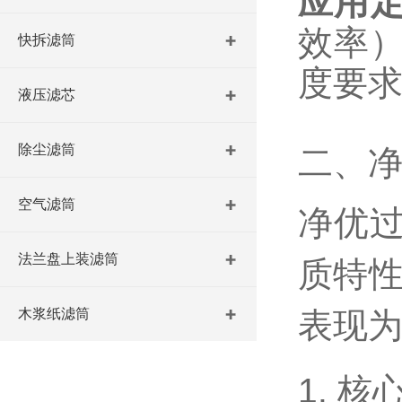
应用
效率）
快拆滤筒
度要
液压滤芯
除尘滤筒
二、净
空气滤筒
净优过
法兰盘上装滤筒
质特性
木浆纸滤筒
表现
1. 