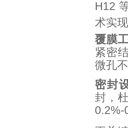
H12
术实
覆膜
紧密结
微孔
密封
封，
0.2%