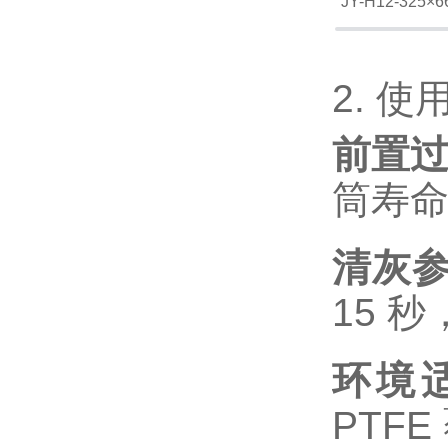
JY-H12-325×6
2. 使
前置
筒寿命
清灰
15 
环境
PTF