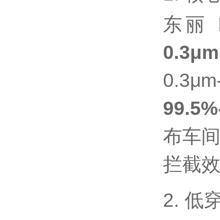
东丽
0.3μm
0.3
99.5%
布车间
拦截效
2. 