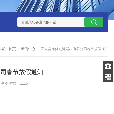
7*500防静电除尘滤芯
电焊车间 六耳快拆除尘滤筒 环保排放达
位置：
首页
-
新闻中心
-
固安县净优过滤器材有限公司春节放假通知
公司春节放假通知
客服
电话
浏览次数：1115
扫码
加微信