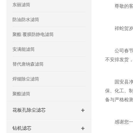
东丽滤筒
尊敬的客
防油防水滤筒
祥蛇贺岁，
聚酯 覆膜防静电滤筒
安满能滤筒
公司春节放
不安排发货，
替代唐纳森滤筒
焊烟除尘滤筒
固安县净优
保、化工、
聚酯滤筒
备与严格检
花板孔除尘滤芯
感谢您一直
钻机滤芯