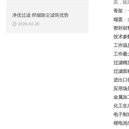
高，能
骨架
：
净优过滤 焊烟除尘滤筒优势
端盖
：
2026-02-20
密封材
技术参
工作温
工作最
过滤精
过滤面
进出口
应用场
金属加
化工生
电子制
锂电池