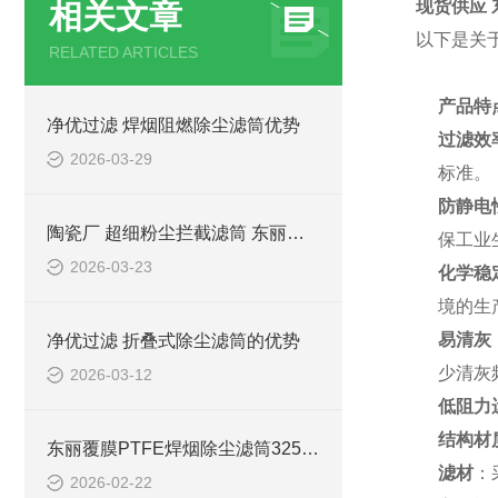
现货供应 
相关文章
以下是关
RELATED ARTICLES
产品特
净优过滤 焊烟阻燃除尘滤筒优势
过滤效
2026-03-29
标准。
防静电
陶瓷厂 超细粉尘拦截滤筒 东丽覆膜滤材
保工业
2026-03-23
化学稳
境的生
易清灰
净优过滤 折叠式除尘滤筒的优势
少清灰
2026-03-12
低阻力
结构材
东丽覆膜PTFE焊烟除尘滤筒325*900
滤材
：
2026-02-22