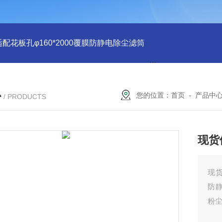
适配花板孔φ160*2000覆膜防静电除尘滤筒
PU注胶 花板孔φ15
心
您的位置：
首页
-
产品中
/ PRODUCTS
现货
现
防
粉