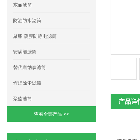
东丽滤筒
防油防水滤筒
聚酯 覆膜防静电滤筒
安满能滤筒
替代唐纳森滤筒
焊烟除尘滤筒
聚酯滤筒
产品详
查看全部产品 >>