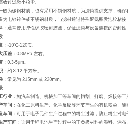
高效过滤微小粉尘。
一般为碳钢材质，也有采用不锈钢材质，为滤筒提供支撑，确保
多为电镀锌件或不锈钢材质，与滤材通过特殊聚氨酯发泡胶粘接
料
：通常使用弹性橡胶密封胶圈，保证滤筒与设备连接的密封性
数
度
：-10℃-120℃。
大压差
：0.8MPa 左右。
度
：0.3-5μm。
积
：约 8-12 平方米。
径
：常见为 215mm 或 220mm。
景
工行业
：如汽车制造、机械加工等车间的切割、打磨、焊接等工
产车间
：在化工原料生产、化学反应等环节产生的有机粉尘、酸
造车间
：可用于电子元件生产过程中的粉尘过滤，防止粉尘对电
生产车间
：适用于锂电池生产过程中的正负极材料的混料、涂布