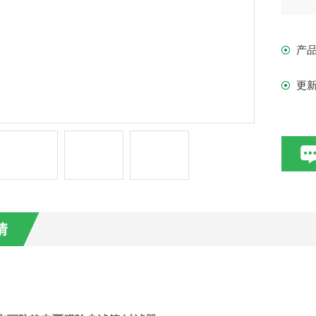
产
更
情