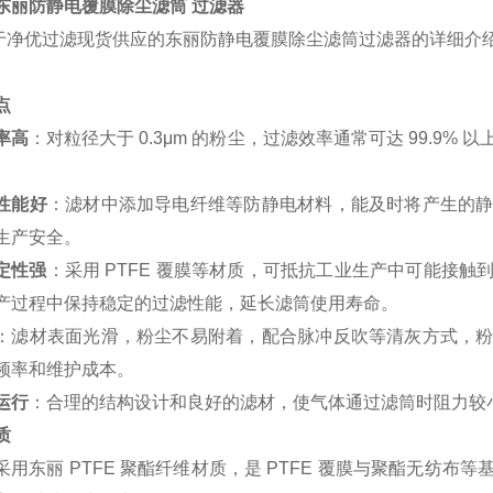
东丽防静电覆膜除尘滤筒 过滤器
于净优过滤现货供应的东丽防静电覆膜除尘滤筒过滤器的详细介
点
率高
：对粒径大于 0.3μm 的粉尘，过滤效率通常可达 99.9
性能好
：滤材中添加导电纤维等防静电材料，能及时将产生的
生产安全。
定性强
：采用 PTFE 覆膜等材质，可抵抗工业生产中可能接
产过程中保持稳定的过滤性能，延长滤筒使用寿命。
：滤材表面光滑，粉尘不易附着，配合脉冲反吹等清灰方式，
频率和维护成本。
运行
：合理的结构设计和良好的滤材，使气体通过滤筒时阻力较
质
采用东丽 PTFE 聚酯纤维材质，是 PTFE 覆膜与聚酯无纺