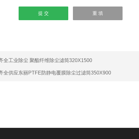
齐全工业除尘 聚酯纤维除尘滤筒320X1500
齐全供应东丽PTFE防静电覆膜除尘过滤筒350X900