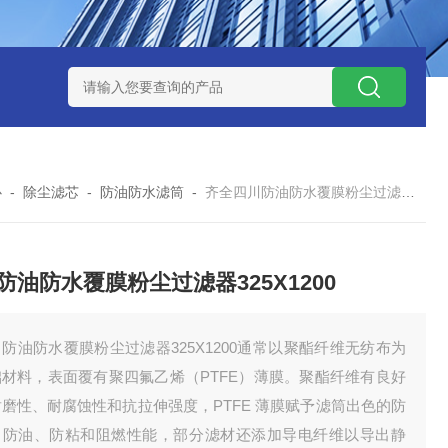
7*500防静电除尘滤芯
电焊车间 六耳快拆除尘滤筒 环保排放达
心
-
除尘滤芯
-
防油防水滤筒
-
齐全四川防油防水覆膜粉尘过滤器325X1200
防油防水覆膜粉尘过滤器325X1200
防油防水覆膜粉尘过滤器325X1200通常以聚酯纤维无纺布为
础材料，表面覆有聚四氟乙烯（PTFE）薄膜。聚酯纤维有良好
磨性、耐腐蚀性和抗拉伸强度，PTFE 薄膜赋予滤筒出色的防
、防油、防粘和阻燃性能，部分滤材还添加导电纤维以导出静