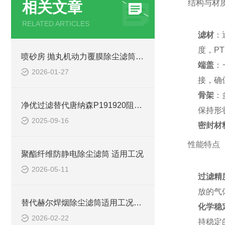
结构与材
相关文章
RELATED ARTICLES
滤材
：
度，P
喷砂房 抛丸机动力覆膜除尘滤筒 助理环保达标
端盖
：
2026-01-27
接，确
骨架
：
净优过滤替代唐纳森P191920阻燃椭圆除尘滤筒
保持形
2025-09-16
密封材
性能特点
聚酯纤维防静电除尘滤筒 适用工况
2026-05-11
过滤精
放的气
替代赫尔焊烟除尘滤筒适用工况及优势
化学稳
2026-02-22
持稳定