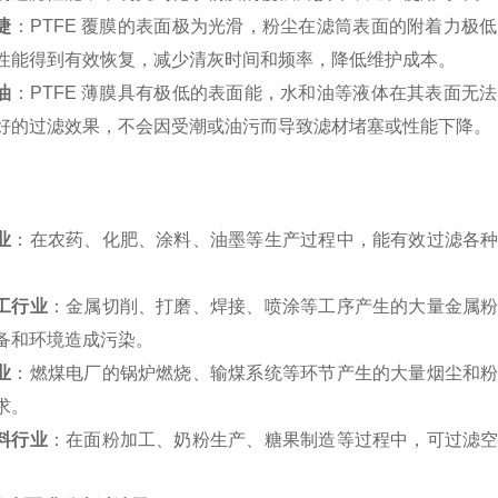
捷
：PTFE 覆膜的表面极为光滑，粉尘在滤筒表面的附着力极
性能得到有效恢复，减少清灰时间和频率，降低维护成本。
油
：PTFE 薄膜具有极低的表面能，水和油等液体在其表面无
好的过滤效果，不会因受潮或油污而导致滤材堵塞或性能下降。
业
：在农药、化肥、涂料、油墨等生产过程中，能有效过滤各
。
工行业
：金属切削、打磨、焊接、喷涂等工序产生的大量金属
备和环境造成污染。
业
：燃煤电厂的锅炉燃烧、输煤系统等环节产生的大量烟尘和
求。
料行业
：在面粉加工、奶粉生产、糖果制造等过程中，可过滤