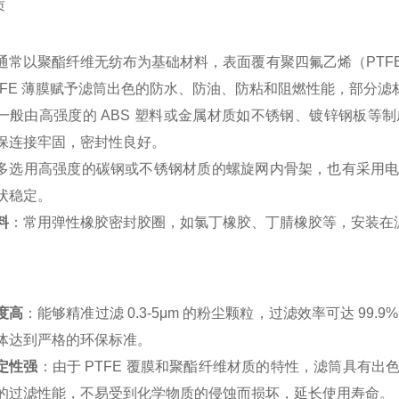
质
通常以聚酯纤维无纺布为基础材料，表面覆有聚四氟乙烯（PTF
TFE 薄膜赋予滤筒出色的防水、防油、防粘和阻燃性能，部分
一般由高强度的 ABS 塑料或金属材质如不锈钢、镀锌钢板等
保连接牢固，密封性良好。
多选用高强度的碳钢或不锈钢材质的螺旋网内骨架，也有采用
状稳定。
料
：常用弹性橡胶密封胶圈，如氯丁橡胶、丁腈橡胶等，安装在
度高
：能够精准过滤 0.3-5μm 的粉尘颗粒，过滤效率可达 9
体达到严格的环保标准。
定性强
：由于 PTFE 覆膜和聚酯纤维材质的特性，滤筒具有
的过滤性能，不易受到化学物质的侵蚀而损坏，延长使用寿命。