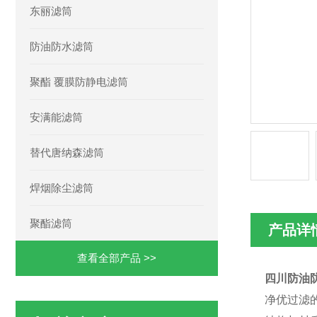
东丽滤筒
防油防水滤筒
聚酯 覆膜防静电滤筒
安满能滤筒
替代唐纳森滤筒
焊烟除尘滤筒
聚酯滤筒
产品详
查看全部产品 >>
四川防油防
净优过滤的