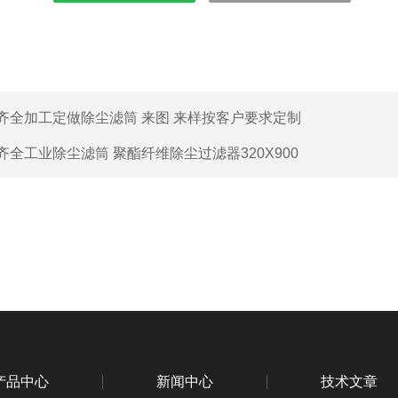
齐全加工定做除尘滤筒 来图 来样按客户要求定制
齐全工业除尘滤筒 聚酯纤维除尘过滤器320X900
产品中心
新闻中心
技术文章