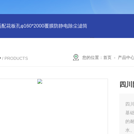
适配花板孔φ160*2000覆膜防静电除尘滤筒
PU注胶 花板孔φ15
心
您的位置：
首页
-
产品中
/ PRODUCTS
四川
四川
基
的耐
水