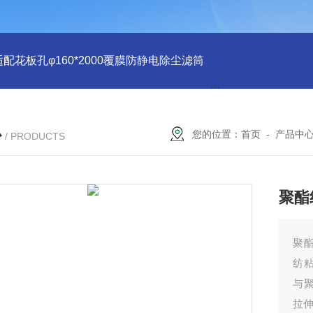
适配花板孔φ160*2000覆膜防静电除尘滤筒
PU注胶 花板孔φ15
心
您的位置：
首页
-
产品中
/ PRODUCTS
聚酯
聚酯
纺粘
与
拉