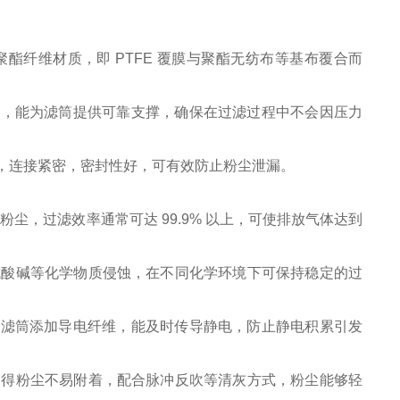
聚酯纤维材质，即 PTFE 覆膜与聚酯无纺布等基布覆合而
板，能为滤筒提供可靠支撑，确保在过滤过程中不会因压力
，连接紧密，密封性好，可有效防止粉尘泄漏。
m 的粉尘，过滤效率通常可达 99.9% 以上，可使排放气体达到
抵抗酸碱等化学物质侵蚀，在不同化学环境下可保持稳定的过
分滤筒添加导电纤维，能及时传导静电，防止静电积累引发
都使得粉尘不易附着，配合脉冲反吹等清灰方式，粉尘能够轻