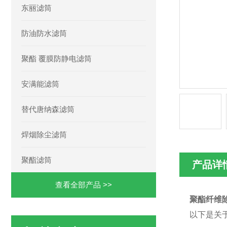
东丽滤筒
防油防水滤筒
聚酯 覆膜防静电滤筒
安满能滤筒
替代唐纳森滤筒
焊烟除尘滤筒
聚酯滤筒
产品详
查看全部产品 >>
聚酯纤维除
以下是关于