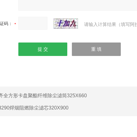
证码：
请输入计算结果（填写阿
齐全方形卡盘聚酯纤维除尘滤筒325X660
3290焊烟阻燃除尘滤芯320X900