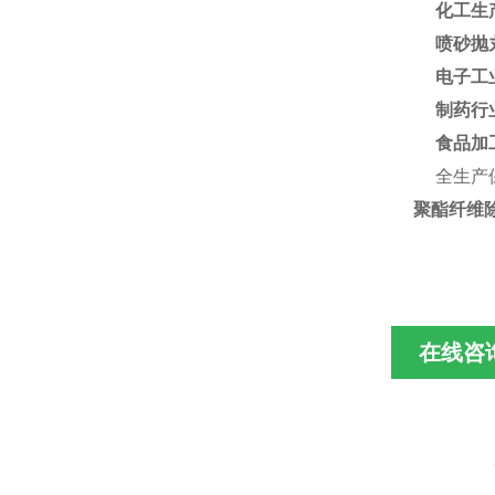
化工生
喷砂抛
电子工
制药行
食品加
全生产
聚酯纤维除
在线咨