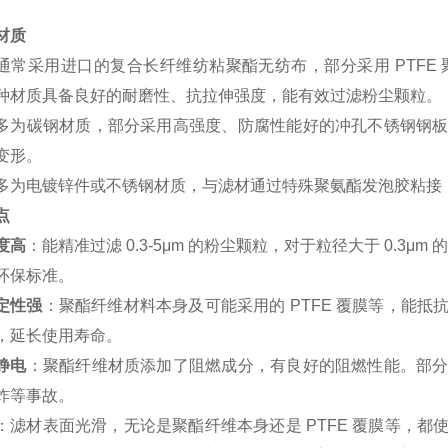
材质
通常采用进口的复合长纤维纺粘聚酯无纺布，部分采用 PTFE 
种材质具备良好的耐磨性、抗拉伸强度，能有效过滤粉尘颗粒。
多为碳钢材质，部分采用高强度、防腐性能好的冲孔不锈钢钢
变形。
多为电镀锌件或不锈钢材质，与滤材通过特殊聚氨酯发泡胶粘接
点
度高
：能精准过滤 0.3-5μm 的粉尘颗粒，对于粒径大于 0.3μ
环保标准。
定性强
：聚酯纤维材料本身及可能采用的 PTFE 覆膜等，能
，延长使用寿命。
静电
：聚酯纤维材质添加了阻燃成分，有良好的阻燃性能。部
炸等事故。
：滤材表面光滑，无论是聚酯纤维本身还是 PTFE 覆膜等，