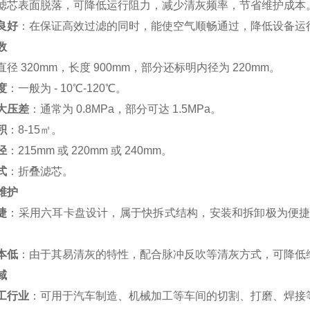
滤芯表面脱落，可降低运行阻力，减少清灰频率，节省维护成本
良好
：在保证高效过滤的同时，能使空气顺畅通过，降低设备运
数
直径 320mm，长度 900mm，部分还标明内径为 220mm。
度
：一般为 - 10℃-120℃。
大压差
：通常为 0.8MPa，部分可达 1.5MPa。
积
：8-15㎡。
径
：215mm 或 220mm 或 240mm。
式
：折叠滤芯。
维护
捷
：采用六耳卡盘设计，属于快拆式结构，安装和拆卸极为便
本低
：由于其易清灰的特性，配合脉冲反吹等清灰方式，可降低
域
工行业
：可用于汽车制造、机械加工等车间的切割、打磨、焊接