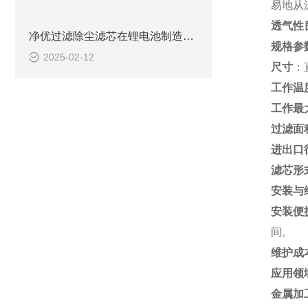
易地从
透气性
净优过滤除尘滤芯在锂电池制造中的关键作用
规格参
2025-02-12
尺寸
：
工作温
工作最
过滤面
进出口
滤芯形
安装与
安装便
间。
维护成
应用领
金属加