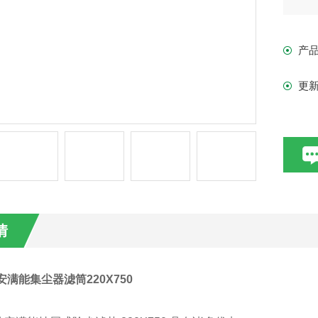
产
更
情
安满能集尘器滤筒220X750