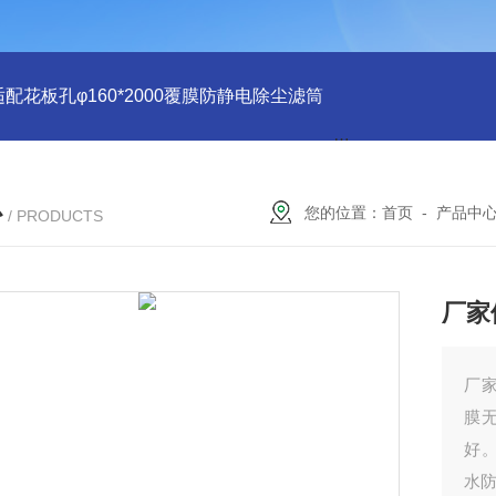
适配花板孔φ160*2000覆膜防静电除尘滤筒
PU注胶 花板孔φ15
心
您的位置：
首页
-
产品中
/ PRODUCTS
厂家
厂家
膜
好。
水