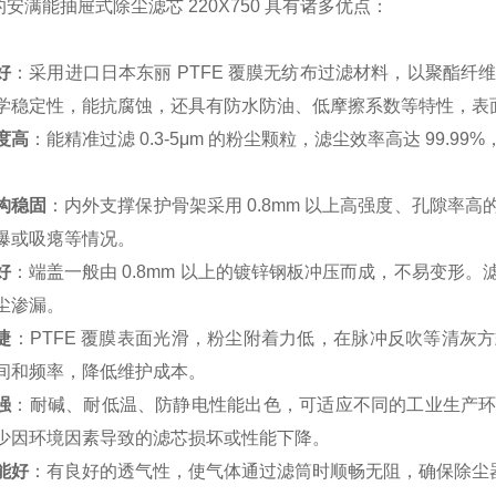
安满能抽屉式除尘滤芯 220X750 具有诸多优点：
好
：采用进口日本东丽 PTFE 覆膜无纺布过滤材料，以聚酯纤维
学稳定性，能抗腐蚀，还具有防水防油、低摩擦系数等特性，表
度高
：能精准过滤 0.3-5μm 的粉尘颗粒，滤尘效率高达 99
。
构稳固
：内外支撑保护骨架采用 0.8mm 以上高强度、孔隙率
爆或吸瘪等情况。
好
：端盖一般由 0.8mm 以上的镀锌钢板冲压而成，不易变形
尘渗漏。
捷
：PTFE 覆膜表面光滑，粉尘附着力低，在脉冲反吹等清灰
间和频率，降低维护成本。
强
：耐碱、耐低温、防静电性能出色，可适应不同的工业生产
少因环境因素导致的滤芯损坏或性能下降。
能好
：有良好的透气性，使气体通过滤筒时顺畅无阻，确保除尘