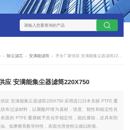
7*500防静电除尘滤芯
电焊车间 六耳快拆除尘滤筒 环保排放达
心
-
除尘滤芯
-
安满能滤筒
-
齐全厂家供应 安满能集尘器滤筒220X750
供应 安满能集尘器滤筒220X750
供应 安满能集尘器滤筒220X750 采用进口日本东丽 PTFE 覆
无纺布过滤材料，以聚酯纤维为基材，强度、韧性和稳定性良
表面的 PTFE 覆膜赋予其化学稳定性，能抗腐蚀，还具有防
防油、低摩擦系数等特性，表面光滑使粉尘难以附着。