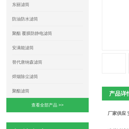
东丽滤筒
防油防水滤筒
聚酯 覆膜防静电滤筒
安满能滤筒
替代唐纳森滤筒
焊烟除尘滤筒
聚酯滤筒
产品详
查看全部产品 >>
厂家供应 