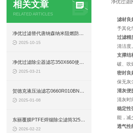
净优过滤的
相关文章
RELATED ARTICLES
滤材良
予其化
净优过滤替代唐纳森纳米阻燃防静电除尘滤筒
过滤精
2025-10-15
清洁度
支撑结
净优过滤除尘器滤芯350X660使用说明
破、吹
2025-03-21
密封良
保无灰
清灰便
贺德克液压油滤芯0660R010BN4HC
清灰时
2025-01-08
稳定性
能，减
东丽覆膜PTFE焊烟除尘滤筒325*900
透气性
2026-02-22