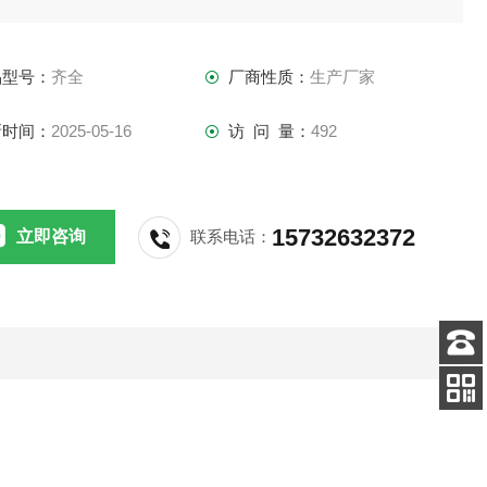
效拦截极细小的粉尘颗粒。
品型号：
齐全
厂商性质：
生产厂家
新时间：
2025-05-16
访 问 量：
492
15732632372
立即咨询
联系电话：
客服
电话
扫码
加微信