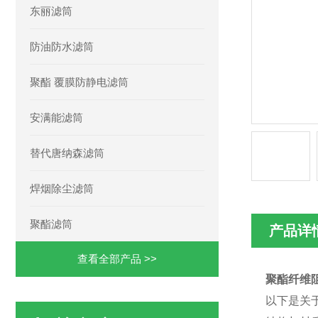
东丽滤筒
防油防水滤筒
聚酯 覆膜防静电滤筒
安满能滤筒
替代唐纳森滤筒
焊烟除尘滤筒
聚酯滤筒
产品详
查看全部产品 >>
聚酯纤维阻
以下是关于