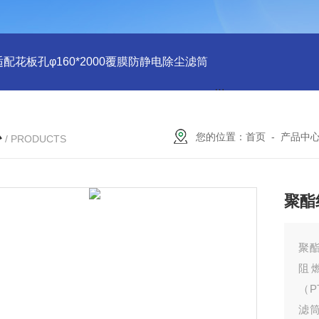
适配花板孔φ160*2000覆膜防静电除尘滤筒
PU注胶 花板孔φ15
心
您的位置：
首页
-
产品中
/ PRODUCTS
聚酯
聚酯
阻
（P
滤