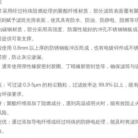
质
常采用经过特殊阻燃处理的聚酯纤维材质，部分滤筒表面覆有聚
 薄膜则赋予滤筒光滑表面，使其具有防水、防油、防静电、阻燃等
为碳钢材质，部分采用高强度、防腐性能好的冲孔不锈钢钢板或
筒提供可靠支撑。
般使用 0.8mm 以上厚的防锈钢板冲压而成，也有电镀锌件或
紧密，防止灰尘渗漏。
：通常使用弹性橡胶密封胶圈、丁晴橡胶密封垫等，确保滤筒与
：可过滤 0.3-5μm 的粉尘颗粒，过滤效率达 99.9% 以
合环保要求。
好：聚酯纤维添加了阻燃成分，遇到高温或明火时，能有效阻止
风险。
能优：通过添加导电纤维或经过特殊的防静电处理，能及时将滤
故。