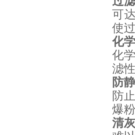
过
可达
使
化
化
滤
防
防
爆
清