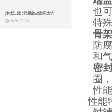
端
也可
净优过滤 焊烟除尘滤筒优势
特
2026-02-20
骨
防
和
密
圈
性
性能