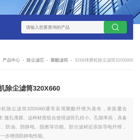
7*500防静电除尘滤芯
电焊车间 六耳快拆除尘滤筒 环保排放达
-
产品中心
-
除尘滤芯
-
聚酯滤筒
-
3266球磨机除尘滤筒320X660
机除尘滤筒320X660
磨机除尘滤筒320X660通常采用聚酯纤维为基布，表面覆合
FE 微孔薄膜。这种材质组合使得滤筒孔径小、孔隙率高，具备
水、防油、防静电、阻燃等功能。部分滤材还添加导电纤维，
进一步增强防静电性能。