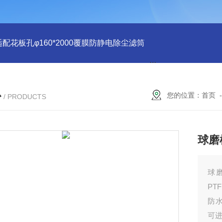
适配花板孔φ160*2000覆膜防静电除尘滤筒
PU注胶 花板孔φ15
心
您的位置：
首页
/ PRODUCTS
球磨
球
PT
防
可