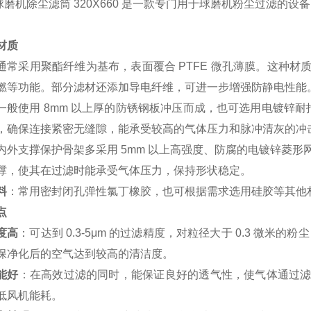
磨机除尘滤筒 320X660 是一款专门用于球磨机粉尘过滤的
材质
通常采用聚酯纤维为基布，表面覆合 PTFE 微孔薄膜。这种
燃等功能。部分滤材还添加导电纤维，可进一步增强防静电性能
一般使用 8mm 以上厚的防锈钢板冲压而成，也可选用电镀锌耐
，确保连接紧密无缝隙，能承受较高的气体压力和脉冲清灰的冲
内外支撑保护骨架多采用 5mm 以上高强度、防腐的电镀锌菱
撑，使其在过滤时能承受气体压力，保持形状稳定。
料
：常用密封闭孔弹性氯丁橡胶，也可根据需求选用硅胶等其他
点
度高
：可达到 0.3-5μm 的过滤精度，对粒径大于 0.3 微米的
保净化后的空气达到较高的清洁度。
能好
：在高效过滤的同时，能保证良好的透气性，使气体通过
低风机能耗。