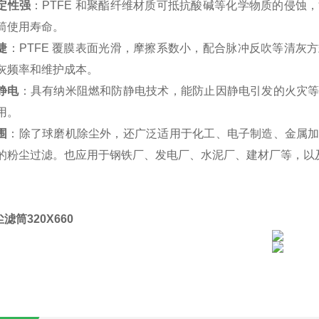
定性强
：PTFE 和聚酯纤维材质可抵抗酸碱等化学物质的侵
筒使用寿命。
捷
：PTFE 覆膜表面光滑，摩擦系数小，配合脉冲反吹等清灰
灰频率和维护成本。
静电
：具有纳米阻燃和防静电技术，能防止因静电引发的火灾
用。
围
：除了球磨机除尘外，还广泛适用于化工、电子制造、金属
的粉尘过滤。也应用于钢铁厂、发电厂、水泥厂、建材厂等，以
滤筒320X660