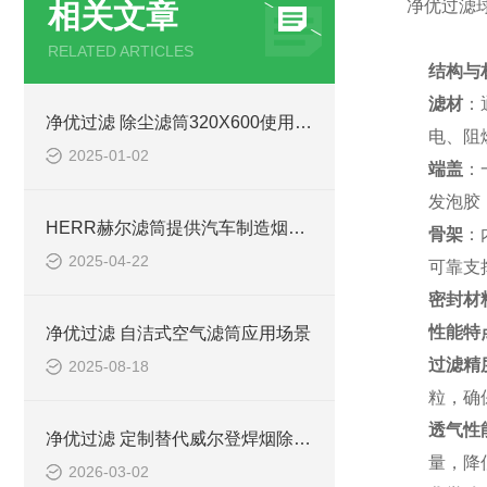
净优过滤球
相关文章
RELATED ARTICLES
结构与
滤材
：
净优过滤 除尘滤筒320X600使用说明
电、阻
2025-01-02
端盖
：
发泡胶
HERR赫尔滤筒提供汽车制造烟尘净化解决方案
骨架
：
2025-04-22
可靠支
密封材
性能特
净优过滤 自洁式空气滤筒应用场景
过滤精
2025-08-18
粒，确
透气性
净优过滤 定制替代威尔登焊烟除尘滤筒
量，降
2026-03-02