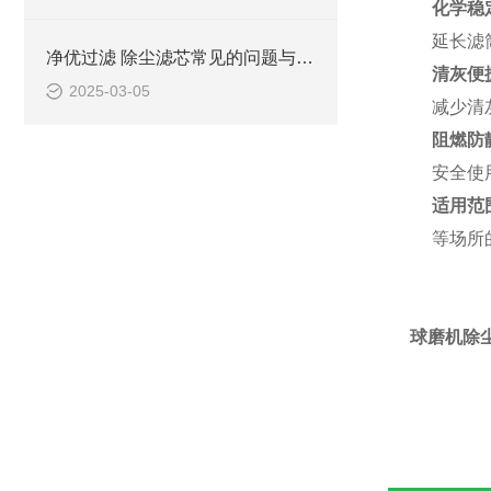
化学稳
延长滤
净优过滤 除尘滤芯常见的问题与解决方案
清灰便
2025-03-05
减少清
阻燃防
安全使
适用范
等场所
球磨机除尘