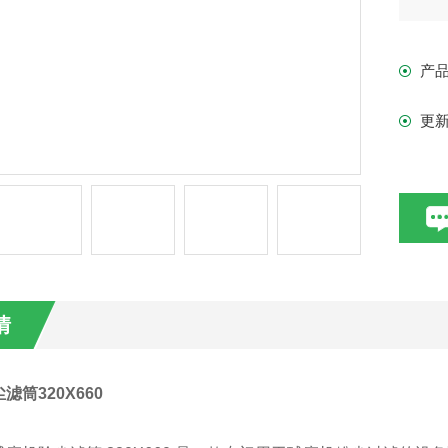
产
更
情
滤筒320X660