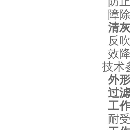
防
障
清
反
效
技术
外
过
工
耐受