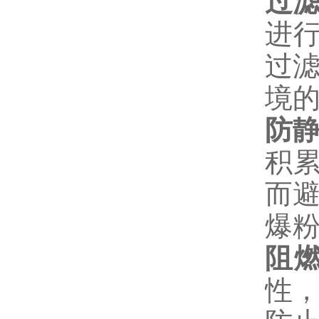
过
进行
过
境
防
积累
而
爆
阻
性，