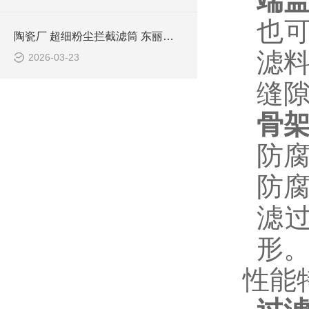
端
也可
陶瓷厂 超细粉尘拦截滤筒 东丽覆膜滤材
滤
2026-03-23
缝
骨
防
防
滤
形
性能