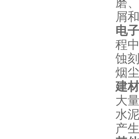
磨
屑
电
程
蚀
烟
建
大
水
产