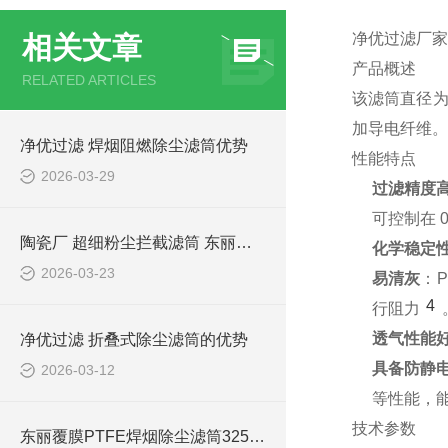
净优过滤厂家销
相关文章
产品概述
RELATED ARTICLES
该滤筒直径为
加导电纤维。
净优过滤 焊烟阻燃除尘滤筒优势
性能特点
2026-03-29
过滤精度
可控制在 0.
陶瓷厂 超细粉尘拦截滤筒 东丽覆膜滤材
化学稳定
2026-03-23
易清灰
：
4
行阻力
透气性能
净优过滤 折叠式除尘滤筒的优势
具备防静
2026-03-12
等性能，
技术参数
东丽覆膜PTFE焊烟除尘滤筒325*900