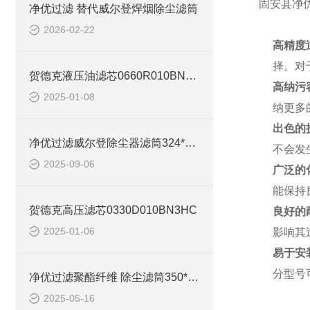
固安县净优
净优过滤 替代威尔登焊烟除尘滤筒
2026-02-22
高精度
择。对
贺德克液压油滤芯0660R010BN4HC
高纳污
2025-01-08
纳更多
出色的
净优过滤威尔登除尘器滤筒324*860使用说明
不会发
2025-09-06
广泛的
能保持
贺德克高压滤芯0330D010BN3HC
良好的
2025-01-06
影响其
易于安
分型号
净优过滤聚酯纤维 除尘滤筒350*660处理风量
2025-05-16