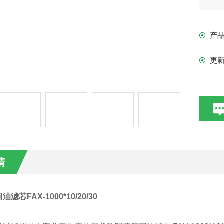
产
更
情
滤芯FAX-1000*10/20/30