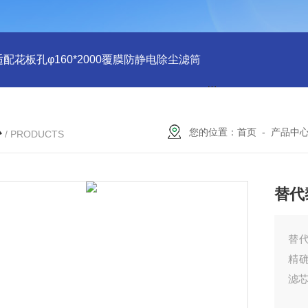
适配花板孔φ160*2000覆膜防静电除尘滤筒
PU注胶 花板孔φ15
心
您的位置：
首页
-
产品中
/ PRODUCTS
替代黎
替代
精
滤