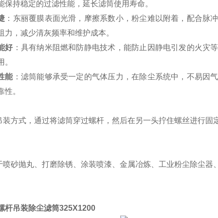
能保持稳定的过滤性能，延长滤筒使用寿命。
捷
：东丽覆膜表面光滑，摩擦系数小，粉尘难以附着，配合脉
阻力，减少清灰频率和维护成本。
能好
：具有纳米阻燃和防静电技术，能防止因静电引发的火灾
用。
性能
：滤筒能够承受一定的气体压力，在除尘系统中，不易因
靠性。
吊装方式，通过将滤筒穿过螺杆，然后在另一头拧住螺丝进行固
于喷砂抛丸、打磨除锈、涂装喷漆、金属冶炼、工业粉尘除尘器
螺杆吊装除尘滤筒325X1200