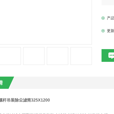
产
更
情
螺杆吊装除尘滤筒325X1200