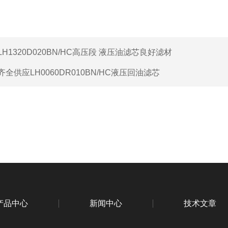
LH1320D020BN/HC高压段 液压油滤芯良好滤材
齐全供应LH0060DR010BN/HC液压回油滤芯
产品中心
新闻中心
技术文章