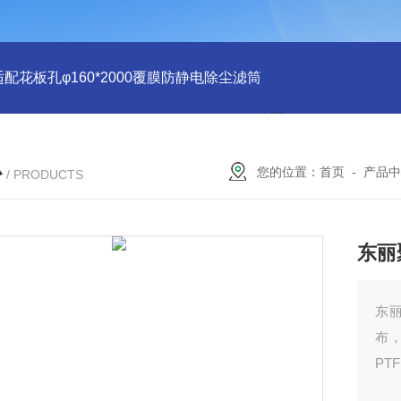
适配花板孔φ160*2000覆膜防静电除尘滤筒
PU注胶 花板孔φ15
心
您的位置：
首页
-
产品中
/ PRODUCTS
东丽
东丽
布，
PT