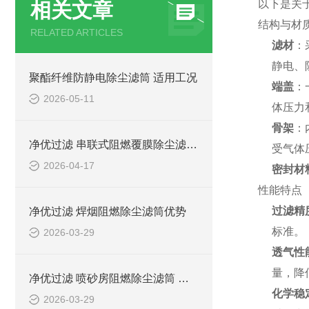
以下是关于
相关文章
结构与材
RELATED ARTICLES
滤材
：
静电、
聚酯纤维防静电除尘滤筒 适用工况
端盖
：
2026-05-11
体压力
骨架
：
净优过滤 串联式阻燃覆膜除尘滤筒介绍
受气体
2026-04-17
密封材
性能特点
过滤精
净优过滤 焊烟阻燃除尘滤筒优势
标准。
2026-03-29
透气性
量，降
净优过滤 喷砂房阻燃除尘滤筒 环保排放达标
化学稳
2026-03-29