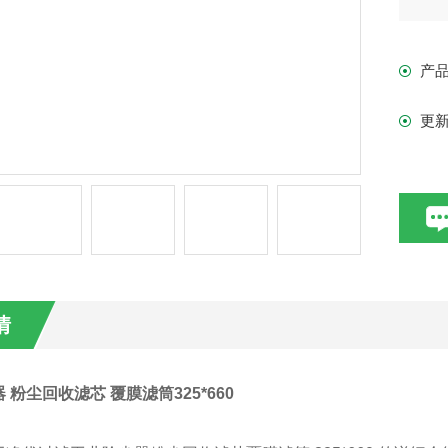
尘
机
产
建
更
情
 粉尘回收滤芯 覆膜滤筒325*660