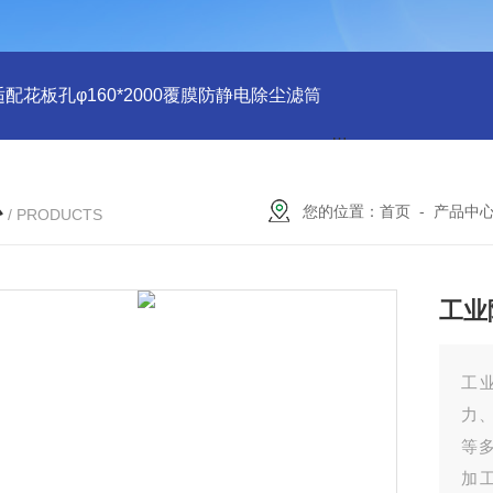
适配花板孔φ160*2000覆膜防静电除尘滤筒
PU注胶 花板孔φ15
心
您的位置：
首页
-
产品中
/ PRODUCTS
工业
工业
力
等
加