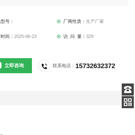
、烟尘和有害气体，还可用于喷砂机、抛丸机、切割机、打磨
等设备在工作时产生的金属粉尘过滤，以及化工、电子制造、
品型号：
厂商性质：
生产厂家
材等行业的粉尘治理。
新时间：
2025-06-23
访 问 量：
329
15732632372
立即咨询
联系电话：
客服
电话
扫码
加微信