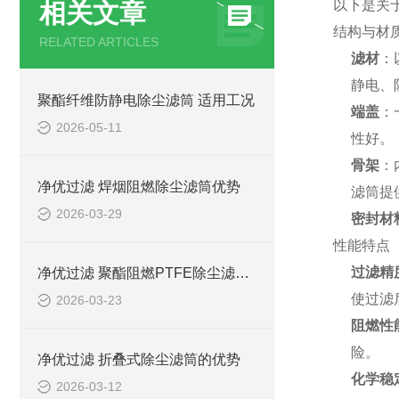
以下是关于
相关文章
结构与材
RELATED ARTICLES
滤材
：
静电、
聚酯纤维防静电除尘滤筒 适用工况
端盖
：
2026-05-11
性好。
骨架
：
净优过滤 焊烟阻燃除尘滤筒优势
滤筒提
2026-03-29
密封材
性能特点
过滤精
净优过滤 聚酯阻燃PTFE除尘滤筒优势
使过滤
2026-03-23
阻燃性
险。
净优过滤 折叠式除尘滤筒的优势
化学稳
2026-03-12