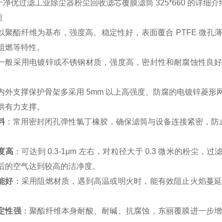
净优过滤工业除尘器粉尘回收滤芯覆膜滤筒 325*660 的详细介
质
以聚酯纤维为基布，强度高、稳定性好，表面覆合 PTFE 微
阻燃等特性。
一般采用电镀锌或不锈钢材质，强度高，密封性和耐腐蚀性良
内外支撑保护骨架多采用 5mm 以上高强度、防腐的电镀锌菱
供有力支撑。
料
：常用密封闭孔弹性氯丁橡胶，确保滤筒与设备连接紧密，防
度高
：可达到 0.3-1μm 左右，对粒径大于 0.3 微米的粉尘，
后的空气达到较高的洁净度。
能好
：采用阻燃材质，遇到高温或明火时，能有效阻止火焰蔓
定性强
：聚酯纤维本身耐酸、耐碱、抗腐蚀，东丽覆膜进一步