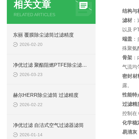
相关文章
结构与
RELATED ARTICLES
滤材
：
以及 
东丽 覆膜除尘滤筒过滤精度
端盖
：
2026-02-20
殊聚氨
骨架
：
净优过滤 聚酯阻燃PTFE除尘滤筒优势
气流均
2026-03-23
密封材
露。
性能特
赫尔HERR除尘滤筒 过滤精度
过滤精
2026-02-22
控制在 
化学稳
净优过滤 自洁式空气过滤器滤筒
易清灰
2026-01-14