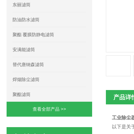
东丽滤筒
防油防水滤筒
聚酯 覆膜防静电滤筒
安满能滤筒
替代唐纳森滤筒
焊烟除尘滤筒
聚酯滤筒
产品详
查看全部产品 >>
工业除尘器
以下是关于