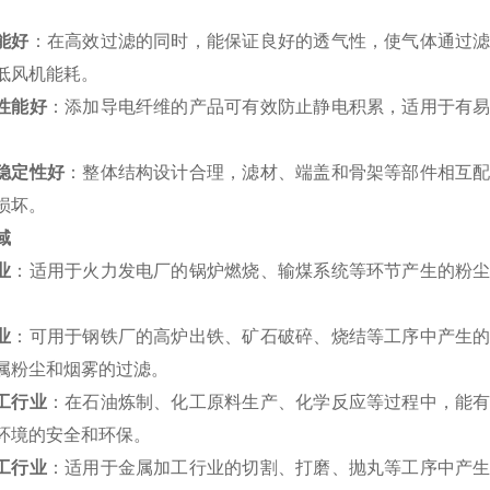
。
能好
：在高效过滤的同时，能保证良好的透气性，使气体通过
低风机能耗。
性能好
：添加导电纤维的产品可有效防止静电积累，适用于有
。
稳定性好
：整体结构设计合理，滤材、端盖和骨架等部件相互
损坏。
域
业
：适用于火力发电厂的锅炉燃烧、输煤系统等环节产生的粉
。
业
：可用于钢铁厂的高炉出铁、矿石破碎、烧结等工序中产生
属粉尘和烟雾的过滤。
工行业
：在石油炼制、化工原料生产、化学反应等过程中，能
环境的安全和环保。
工行业
：适用于金属加工行业的切割、打磨、抛丸等工序中产