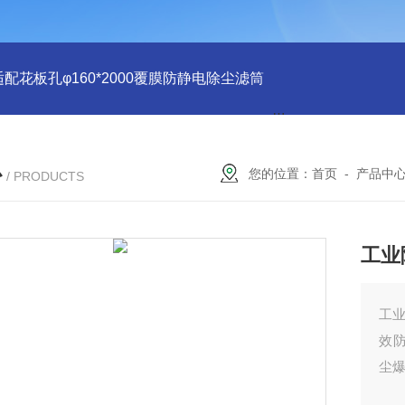
适配花板孔φ160*2000覆膜防静电除尘滤筒
PU注胶 花板孔φ15
心
您的位置：
首页
-
产品中
/ PRODUCTS
工业
工业
效
尘