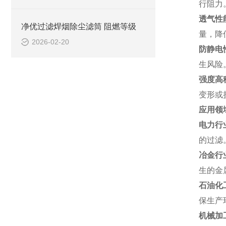
行阻力
透气性
净优过滤焊烟除尘滤筒 阻燃等级
量，降
2026-02-20
防静电
生风险
强度高
变形或
应用领
电力行
的过滤
冶金行
生的金
石油化
保生产
机械加