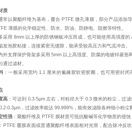
材质
通常以聚酯纤维为基布，覆合 PTFE 微孔薄膜，部分产品添
PTFE 薄膜的化学稳定性、防水、防油、防静电、阻燃等特性。
多采用 8mm 以上厚的防锈钢板冲压而成，也可能使用高强度的
酯发泡胶粘接，连接紧密无缝隙，能承受较高压力和气流冲击。
内外支撑保护骨架多采用 5mm 以上高强度、防腐的电镀锌菱
匀通过滤材。
料
：一般采用宽约 1.1 厘米的氟橡胶软密胶圈，也可用密
点
度高
：可达到 0.3-5μm 左右，对粒径大于 0.3 微米的粉尘，过
0.2-0.3μm，过滤效率能达 99.999%，能有效滤除各种细小粉
定性强
：聚酯纤维及 PTFE 膜材质可抵抗酸碱等化学物质的
：PTFE 覆膜表面或普通聚酯纤维表面相对光滑，配合脉冲反