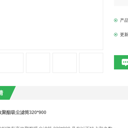
产
更
情
聚酯吸尘滤筒320*900