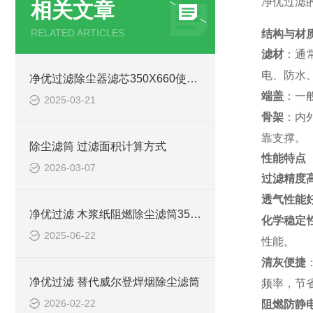
净优过滤的
相关文章
RELATED ARTICLES
结构与材
滤材
：通
电、防水
净优过滤除尘器滤芯350X660使用说明
端盖
：一
2025-03-21
骨架
：内
靠支撑。
除尘滤筒 过滤面积计算方式
性能特点
2026-03-07
过滤精度
透气性能
净优过滤 木浆纸阻燃除尘滤筒3566效率
化学稳定
2025-06-22
性能。
清灰便捷
净优过滤 替代威尔登焊烟除尘滤筒
频率，节
2026-02-22
阻燃防静