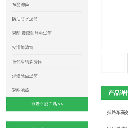
东丽滤筒
防油防水滤筒
聚酯 覆膜防静电滤筒
安满能滤筒
替代唐纳森滤筒
焊烟除尘滤筒
聚酯滤筒
产品详
查看全部产品 >>
扫路车高效