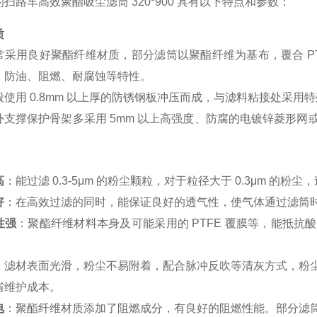
扫路车高效聚酯吸尘滤筒 320*900 具有以下特点和参数：
质
常采用良好聚酯纤维材质，部分滤筒以聚酯纤维为基布，覆合 P
、防油、阻燃、耐腐蚀等特性。
般使用 0.8mm 以上厚的防锈钢板冲压而成，与滤料粘接处采
外支撑保护骨架多采用 5mm 以上高强度、防腐的电镀锌菱形
高
：能过滤 0.3-5μm 的粉尘颗粒，对于粒径大于 0.3μm 的粉尘
好
：在高效过滤的同时，能保证良好的透气性，使气体通过滤筒
性强
：聚酯纤维材料本身及可能采用的 PTFE 覆膜等，能抵
：滤材表面光滑，粉尘不易附着，配合脉冲反吹等清灰方式，粉
省维护成本。
电
：聚酯纤维材质添加了阻燃成分，有良好的阻燃性能。部分滤