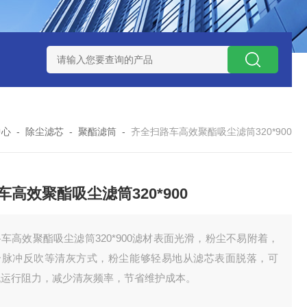
7*500防静电除尘滤芯
电焊车间 六耳快拆除尘滤筒 环保排放达
中心
-
除尘滤芯
-
聚酯滤筒
-
齐全扫路车高效聚酯吸尘滤筒320*900
车高效聚酯吸尘滤筒320*900
车高效聚酯吸尘滤筒320*900滤材表面光滑，粉尘不易附着，
合脉冲反吹等清灰方式，粉尘能够轻易地从滤芯表面脱落，可
低运行阻力，减少清灰频率，节省维护成本。