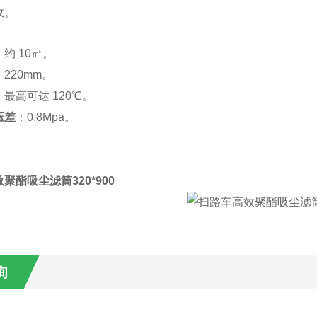
故。
：约 10㎡。
：220mm。
：最高可达 120℃。
压差
：0.8Mpa。
聚酯吸尘滤筒320*900
询