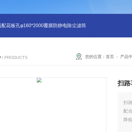
适配花板孔φ160*2000覆膜防静电除尘滤筒
PU注胶 花板孔φ15
心
您的位置：
首页
-
产品
/ PRODUCTS
扫路
扫路
配
降