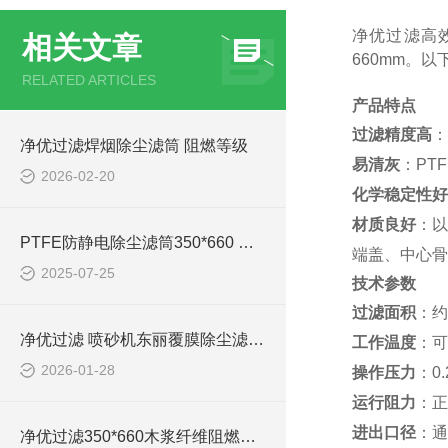
净优过滤高效
相关文章
660mm。
RELATED ARTICLES
产品特点
过滤精度高
：
净优过滤焊烟除尘滤筒 阻燃等级
易清灰
：PT
2026-02-20
化学稳定性好
材质良好
：以
PTFE防静电除尘滤筒350*660 效率
端盖、中心骨
2025-07-25
技术参数
过滤面积
：约
净优过滤 喷砂机东丽覆膜除尘滤筒350*660
工作温度
：可
2026-01-28
操作压力
：0.
运行阻力
：正
进出口径
：通
净优过滤350*660木浆纤维阻燃除尘滤筒过滤精度