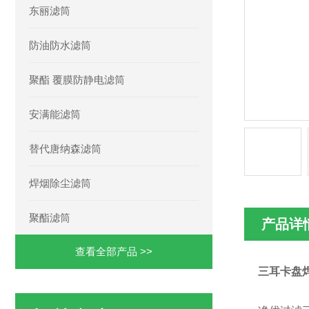
东丽滤筒
防油防水滤筒
聚酯 覆膜防静电滤筒
安满能滤筒
替代唐纳森滤筒
焊烟除尘滤筒
聚酯滤筒
产品详
查看全部产品 >>
三耳卡盘焊