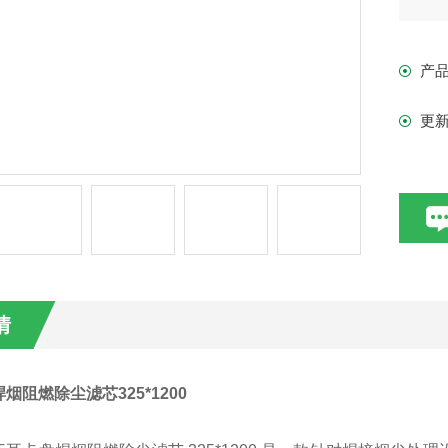
产
更
情
烟阻燃除尘滤芯325*1200