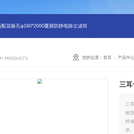
适配花板孔φ160*2000覆膜防静电除尘滤筒
PU注胶 花板孔φ15
心
您的位置：
首页
-
产品中
/ PRODUCTS
三耳
三耳
效
焊
求