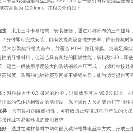
耳卡盘焊烟阻燃除尘滤芯 325*1200 是一款针对焊接烟尘处理设
表示滤芯高度为 1200mm。其相关介绍如下：
：
连接
：采用三耳卡盘结构，安装便捷，通过对称分布的三个挂耳
1-2 分钟即可完成安装，能有效提高设备维护效率，降低停机时
：通常以聚酯纤维为基布，并覆合 PTFE 微孔薄膜。为满足
特性的纤维材料，使滤芯具有良好的阻燃性能，氧指数≥30，即
架
：端盖一般使用厚度较大的防锈钢板冲压而成，与滤料粘接处
用高强度、防腐的电镀锌菱形网或不锈钢材质，能为滤筒提供可
：
高
：对粒径大于 0.3 微米的粉尘，过滤效率可达 99.9% 
使排出的气体达到较高的清洁度，保护操作人员的健康和车间环
优异
：具有良好的阻燃特性，可有效防止焊接过程中产生的火星
焊接作业等易燃环境的使用要求。
能好
：通过在滤材基材中均匀嵌入碳纤维导电丝等方式，形成三