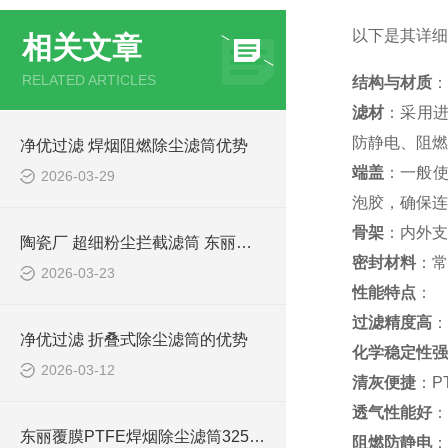
以下是其详细
相关文章
RELATED ARTICLES
结构与材质
：
滤材
：采用进
防静电、阻燃
净优过滤 焊烟阻燃除尘滤筒优势
端盖
：一般使
2026-03-29
泡胶，确保连
骨架
：内外支
陶瓷厂 超细粉尘拦截滤筒 东丽覆膜滤材
密封材料
：常
2026-03-23
性能特点
：
过滤精度高
：
净优过滤 折叠式除尘滤筒的优势
化学稳定性强
2026-03-12
清灰便捷
：P
透气性能好
：
东丽覆膜PTFE焊烟除尘滤筒325*900
阻燃防静电
：