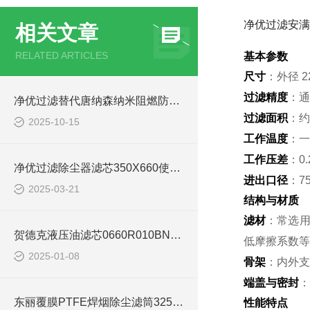
净优过滤安满
相关文章
RELATED ARTICLES
基本参数
尺寸
：外径 2
过滤精度
：通
净优过滤替代唐纳森纳米阻燃防静电除尘滤筒
过滤面积
：约
2025-10-15
工作温度
：一
工作压差
：0.
净优过滤除尘器滤芯350X660使用说明
进出口径
：7
2025-03-21
结构与材质
滤材
：常选用
贺德克液压油滤芯0660R010BN4HC
低摩擦系数等
2025-01-08
骨架
：内外支
端盖与密封
：
东丽覆膜PTFE焊烟除尘滤筒325*900
性能特点