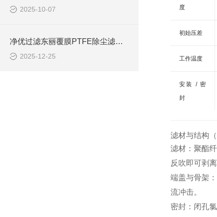
度
2025-10-07
初始压差
净优过滤东丽覆膜PTFE除尘滤筒 规格齐全
2025-12-25
工作温度
安装 / 密
封
滤材与结构（
滤材：聚酯纤
反吹即可剥离
端盖与骨架：
流冲击。
密封：闭孔氯