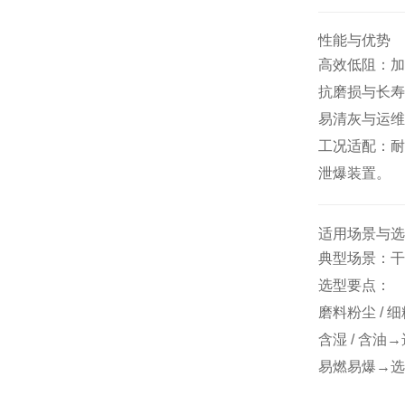
性能与优势
高效低阻：加
抗磨损与长寿
易清灰与运维
工况适配：耐
泄爆装置。
适用场景与选
典型场景：干
选型要点：
磨料粉尘 / 
含湿 / 含
易燃易爆→选