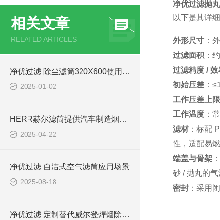
净优过滤抛丸
以下是其详细
相关文章
RELATED ARTICLES
外形尺寸
：外
过滤面积
：约
过滤精度 / 效
净优过滤 除尘滤筒320X600使用说明
初始压差
：≤
2025-01-02
工作压差上限
工作温度
：常
HERR赫尔滤筒提供汽车制造烟尘净化解决方案
滤材
：标配 
2025-04-22
性，适配易燃
端盖与骨架
：
净优过滤 自洁式空气滤筒应用场景
砂 / 抛丸
2025-08-18
密封
：采用闭
净优过滤 定制替代威尔登焊烟除尘滤筒