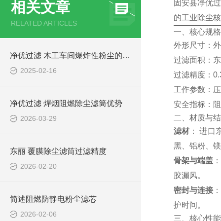
固安县净优过
相关文章
的工业除尘核
RELATED ARTICLES
一、核心规格（
外形尺寸：外径
净优过滤 木工车间爆炸性粉尘的防爆滤筒简介
过滤面积：东丽聚
2025-02-16
过滤精度：0.
工作参数：压差≤
净优过滤 焊烟阻燃除尘滤筒优势
安全指标：阻
二、材质与结
2026-03-29
滤材
： 进口
黑、铝粉、镁
东丽 覆膜除尘滤筒过滤精度
骨架与端盖
：
2026-02-20
胶漏风。
密封与连接
：
简述阻燃防静电粉尘滤芯
护时间。
2026-02-06
三、核心性能