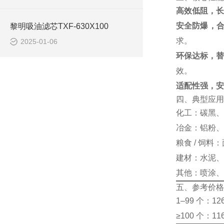
高效低阻，长
安全防爆，
黎明吸油滤芯TXF-630X100
求。
2025-01-06
环保达标，替
效。
适配性强，安
四、典型应用
化工：碳黑、
冶金：铝粉、
粮食 / 饲
建材：水泥、
其他：喷涂、
五、参考价格
1–99 个：126
≥100 个：