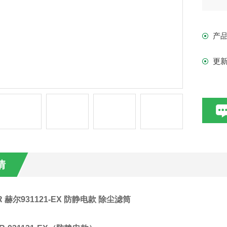
产
更
情
 赫尔931121-EX 防静电款 除尘滤筒