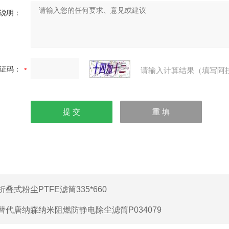
说明：
证码：
请输入计算结果（填写阿
折叠式粉尘PTFE滤筒335*660
替代唐纳森纳米阻燃防静电除尘滤筒P034079