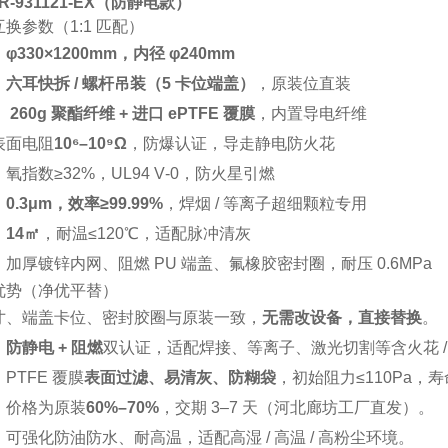
R‑931121‑EX（防静电款）
换参数（1:1 匹配）
：
φ330×1200mm，内径 φ240mm
：
六耳快拆 / 螺杆吊装（5 卡位端盖）
，原装位直装
：
260g 聚酯纤维 + 进口 ePTFE 覆膜
，内置导电纤维
表面电阻
10⁶–10⁹Ω
，防爆认证，导走静电防火花
氧指数≥32%，UL94 V‑0，防火星引燃
：
0.3μm，效率≥99.99%
，焊烟 / 等离子超细颗粒专用
：
14㎡
，耐温≤120℃，适配脉冲清灰
加厚镀锌内网、阻燃 PU 端盖、氟橡胶密封圈，耐压 0.6MPa
优势（净优平替）
寸、端盖卡位、密封胶圈与原装一致，
无需改设备，直接替换
。
：
防静电 + 阻燃
双认证，适配焊接、等离子、激光切割等含火花 /
：PTFE 覆膜
表面过滤、易清灰、防糊袋
，初始阻力≤110Pa，寿
：价格为原装
60%–70%
，交期 3–7 天（河北廊坊工厂直发）。
：可强化防油防水、耐高温，适配高湿 / 高温 / 高粉尘环境。