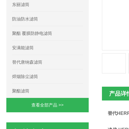
东丽滤筒
防油防水滤筒
聚酯 覆膜防静电滤筒
安满能滤筒
替代唐纳森滤筒
焊烟除尘滤筒
聚酯滤筒
产品详
查看全部产品 >>
替代HERR