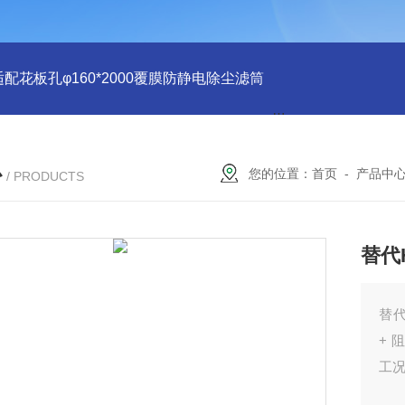
适配花板孔φ160*2000覆膜防静电除尘滤筒
PU注胶 花板孔φ15
心
您的位置：
首页
-
产品中
/ PRODUCTS
替代
替代
+ 
工