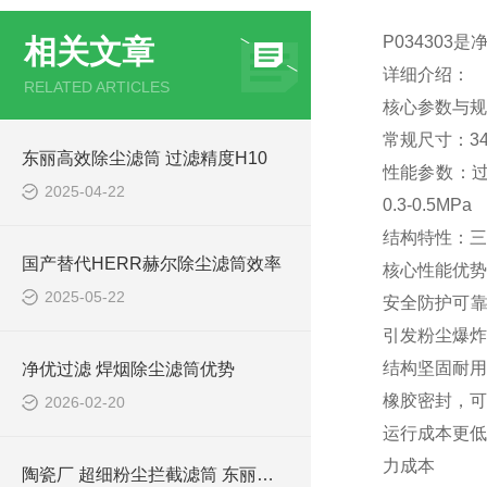
P03430
相关文章
详细介绍：
RELATED ARTICLES
核心参数与规
常规尺寸‌：3
东丽高效除尘滤筒 过滤精度H10
性能参数‌：
2025-04-22
0.3-0.5MPa
结构特性‌：
国产替代HERR赫尔除尘滤筒效率
核心性能优势
2025-05-22
安全防护可靠
引发粉尘爆炸
结构坚固耐用
净优过滤 焊烟除尘滤筒优势
橡胶密封，可
2026-02-20
运行成本更低
力成本
陶瓷厂 超细粉尘拦截滤筒 东丽覆膜滤材