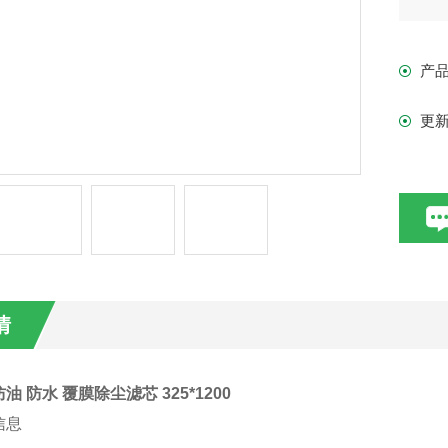
况
产
更
情
 防水 覆膜除尘滤芯 325*1200
信息