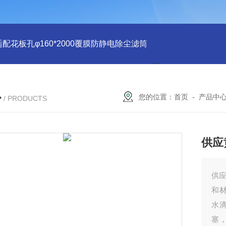
适配花板孔φ160*2000覆膜防静电除尘滤筒
PU注胶 花板孔φ15
心
您的位置：
首页
-
产品中
/ PRODUCTS
供应
供应
和
水
塞