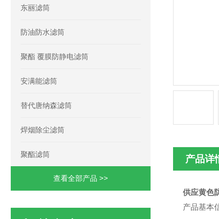
东丽滤筒
防油防水滤筒
聚酯 覆膜防静电滤筒
安满能滤筒
替代唐纳森滤筒
焊烟除尘滤筒
聚酯滤筒
产品详
查看全部产品 >>
供应黄色防油
产品基本