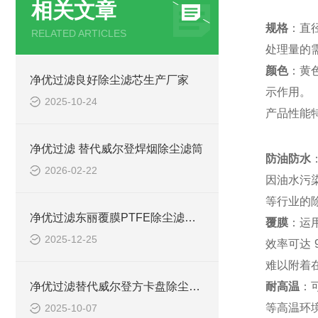
相关文章
规格
：直
RELATED ARTICLES
处理量的
颜色
：黄
净优过滤良好除尘滤芯生产厂家
示作用。
2025-10-24
产品性能
净优过滤 替代威尔登焊烟除尘滤筒
防油防水
2026-02-22
因油水污
等行业的
净优过滤东丽覆膜PTFE除尘滤筒 规格齐全
覆膜
：运
2025-12-25
效率可达 
难以附着
净优过滤替代威尔登方卡盘除尘滤筒优势
耐高温
：
等高温环
2025-10-07