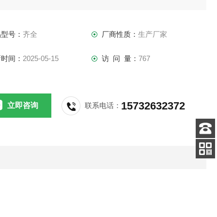
的环境，如机械加工、喷涂、化工等行业的除尘系统。
品型号：
齐全
厂商性质：
生产厂家
新时间：
2025-05-15
访 问 量：
767
15732632372
立即咨询
联系电话：
客服
电话
扫码
加微信