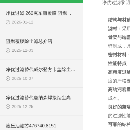
净优过滤黎明
净优过滤 260克东丽覆膜 阻燃 除尘滤筒优势
结构与材
2026-01-12
滤材
：采
骨架与端
阻燃覆膜除尘滤芯介绍
锌制成，
2025-12-03
密封材料
性能特点
净优过滤替代威尔登方卡盘除尘滤筒优势
高精度过
2025-10-07
度的严格
高纳污容
净优过滤替代唐纳森焊接烟尘高效除尘滤筒优势
成本。
2025-12-25
良好的兼
的过滤性
可靠的结
液压油滤芯476740.8151