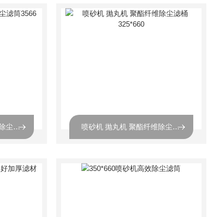
喷砂机 抛丸 打砂机高效除尘滤筒3566
喷砂机 抛丸机 聚酯纤维除尘滤桶325*660