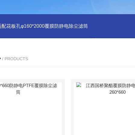
适配花板孔φ160*2000覆膜防静电除尘滤筒
PU注胶 花板孔φ15
心
/ PRODUCTS