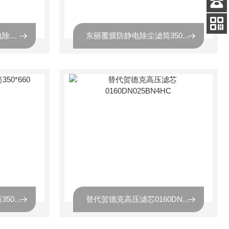
客服
电话
江西国桥聚酯覆膜防静电除尘滤筒260*660
东丽覆膜防静电除尘滤筒350*660
扫码
加微信
平替唐纳森阻燃除尘滤筒350*660
替代贺德克高压滤芯0160DN025BN4HC