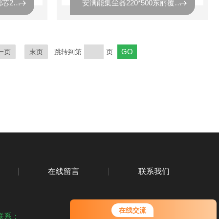
安满能集尘器防爆除尘滤芯220*500
安满能集尘器220*500东丽覆膜除尘滤筒
一页
末页
跳转到第
页
在线留言
联系我们
您好！欢迎前来咨询，很高兴为您
在线交流
服务，请问您要咨询什么问题呢？
联系：