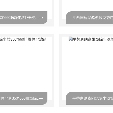
260*180*660防静电PTFE覆膜除尘滤筒
唐纳森除尘器350*660阻燃除尘滤筒