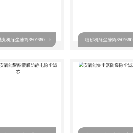
抛丸机除尘滤筒350*660