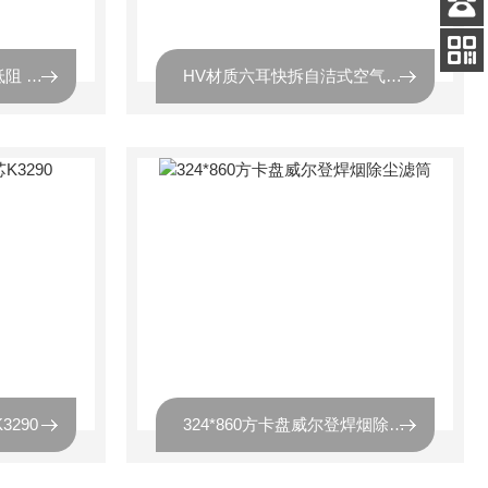
客服
电话
DH32100 HV材质 高效低阻 自洁式空气滤筒
HV材质六耳快拆自洁式空气滤芯K32100
扫码
加微信
290
324*860方卡盘威尔登焊烟除尘滤筒