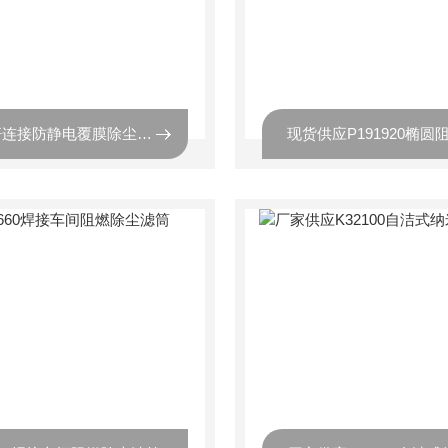
六螺杆连接防静电覆膜除尘滤筒325*660