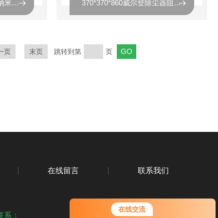
厂家供应K32100自洁式纳米空气滤筒
370*370*860威尔登除尘器阻燃除尘滤筒
一页
末页
跳转到第
页
在线留言
联系我们
在线交流
联系：