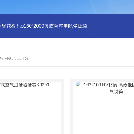
适配花板孔φ160*2000覆膜防静电除尘滤筒
PU注胶 花板孔φ15
心
/ PRODUCTS