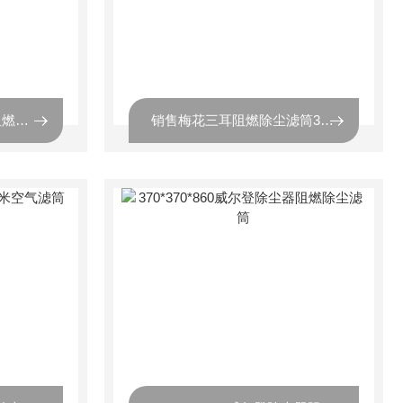
现货供应P191920椭圆阻燃滤筒
销售梅花三耳阻燃除尘滤筒325*600